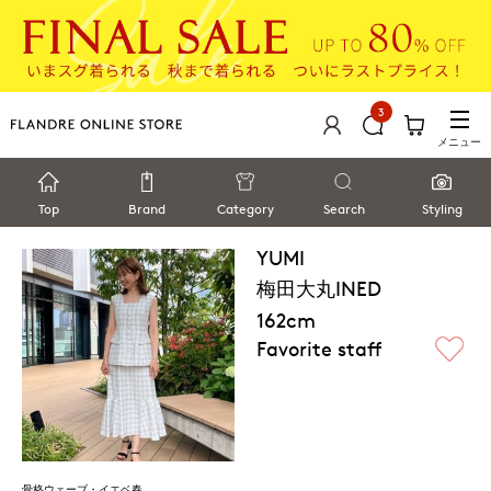
3
メニュー
Top
Brand
Category
Search
Styling
YUMI
梅田大丸INED
162cm
Favorite staff
骨格ウェーブ・イエベ春