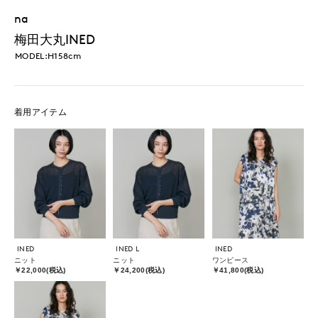
na
梅田大丸INED
MODEL:H158cm
着用アイテム
INED
INED L
INED
ニット
ニット
ワンピース
￥22,000(税込)
￥24,200(税込)
￥41,800(税込)