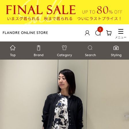
3
メニュー
Top
Brand
Category
Search
Styling