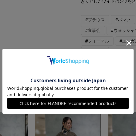
きりとしたワイドパンツを
#ブラウス
#パンツ
#食事会
#ウォッシャ
#フォーマル
#エレガ
#保護者会