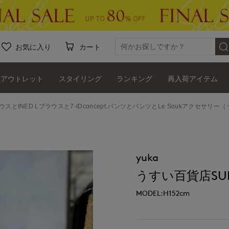
お気に入り
カート
アウトレット
スタイリング
ランキング
再入荷アイテム
ウスとINED Lブラウスと7-IDconcept.パンツとパンツとLe Soukアクセサリー（
yuka
うすい百貨店SUPE
MODEL:H152cm