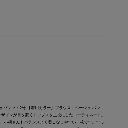
 パンツ：9号 【着用カラー】ブラウス：ベージュ パン
デザインが目を惹くトップスを主役にしたコーディネート。
で、小柄さんもバランスよく着こなしやすい一枚です。すっ