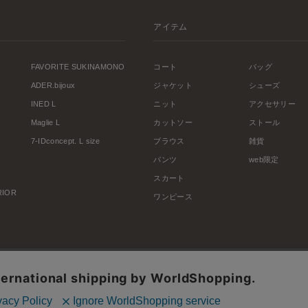
アイテム
FAVORITE SUKINAMONO
コート
バッグ
ADER.bijoux
ジャケット
シューズ
INED L
ニット
アクセサリー
Maglie L
カットソー
ストール
7-IDconcept. L size
ブラウス
雑貨
パンツ
web限定
スカート
ERIOR
ワンピース
利用規約
会社概要
プライバシーポリシー
特定商取引・古物営業法に基づく表示