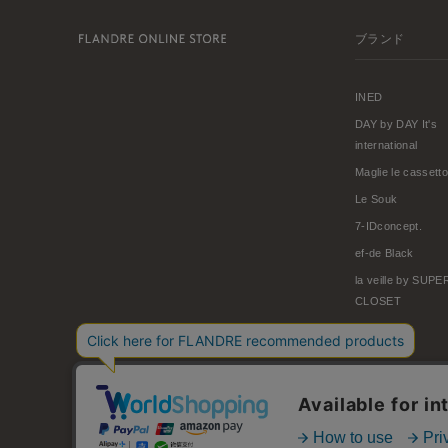
ブランド
INED
DAY by DAY It's
international
Maglie le cassetto
Le Souk
7-IDconcept.
ef-de Black
la veille by SUP
CLOSET
© FLANDRE CO., LTD.
お問い合わせ