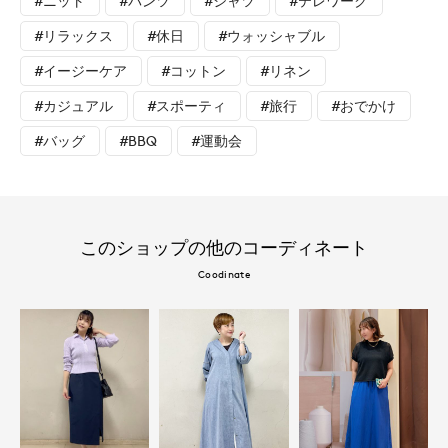
#ニット
#パンツ
#シャツ
#テレワーク
#リラックス
#休日
#ウォッシャブル
#イージーケア
#コットン
#リネン
#カジュアル
#スポーティ
#旅行
#おでかけ
#バッグ
#BBQ
#運動会
このショップの他のコーディネート
Coodinate