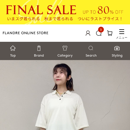
3
メニュー
Top
Brand
Category
Search
Styling