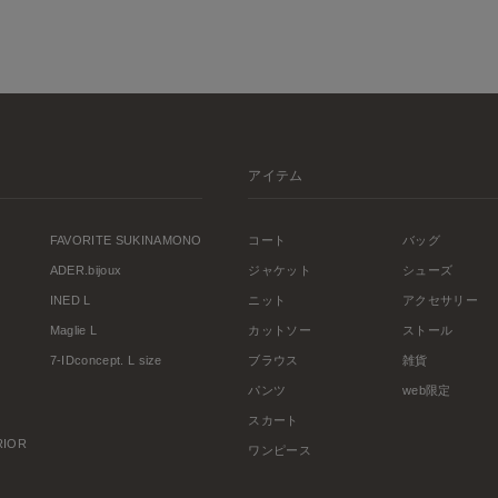
アイテム
FAVORITE SUKINAMONO
コート
バッグ
ADER.bijoux
ジャケット
シューズ
INED L
ニット
アクセサリー
Maglie L
カットソー
ストール
7-IDconcept. L size
ブラウス
雑貨
パンツ
web限定
スカート
ERIOR
ワンピース