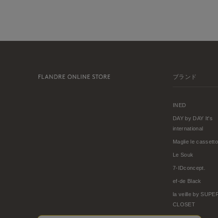
ブランド
INED
DAY by DAY It's
international
Maglie le cassetto
Le Souk
7-IDconcept.
ef-de Black
la veille by SUP
CLOSET