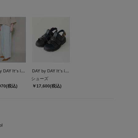
DAY by DAY It's international
DAY by DAY It's international
シューズ
970(税込)
￥17,600(税込)
al