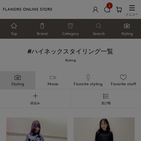
2
メニュー
Top
Brand
Category
Search
Styling
#ハイネック
スタイリング一覧
Styling
Styling
Movie
Favorite styling
Favorite staff
絞込み
並び順