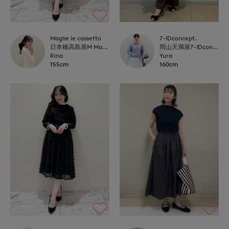
7-IDconcept.
Maglie le cassetto
岡山天満屋7-IDconcept.
日本橋高島屋M Maglie le cassetto
Yura
Rina
160cm
155cm