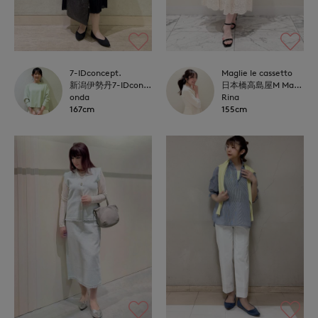
7-IDconcept.
Maglie le cassetto
新潟伊勢丹7-IDconcept.
日本橋高島屋M Maglie le cassetto
onda
Rina
167cm
155cm