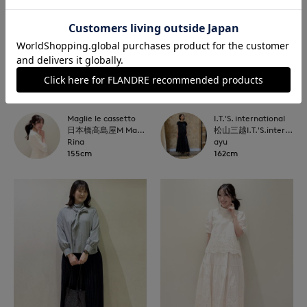
Maglie le cassetto
I.T.'S. international
日本橋高島屋M Maglie le cassetto
松山三越I.T.'S.international
Rina
ayu
155cm
162cm