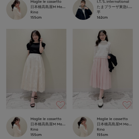
Maglie le cassetto
I.T.'S. international
日本橋高島屋M Maglie le cassetto
たまプラーザ東急I.T.'S.international
Rina
平
155cm
162cm
Maglie le cassetto
Maglie le cassetto
日本橋高島屋M Maglie le cassetto
日本橋高島屋M Maglie le cassetto
Rina
Rina
155cm
155cm