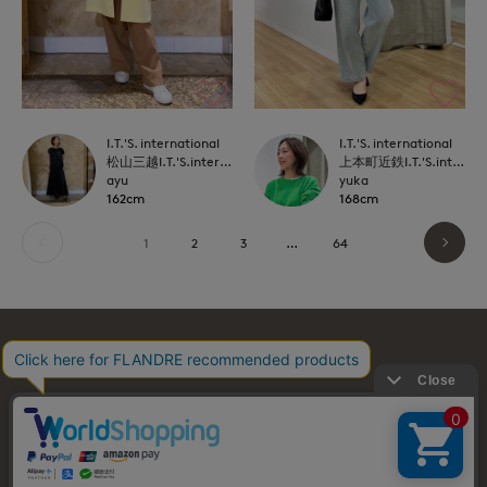
I.T.'S. international
I.T.'S. international
松山三越I.T.'S.international
上本町近鉄I.T.'S.international
ayu
yuka
162cm
168cm
1
2
3
…
64
お問い合わせ
利用規約
会社概要
プライバシーポリシー
特定商取引・古物営業法に基づく表示
店舗リスト