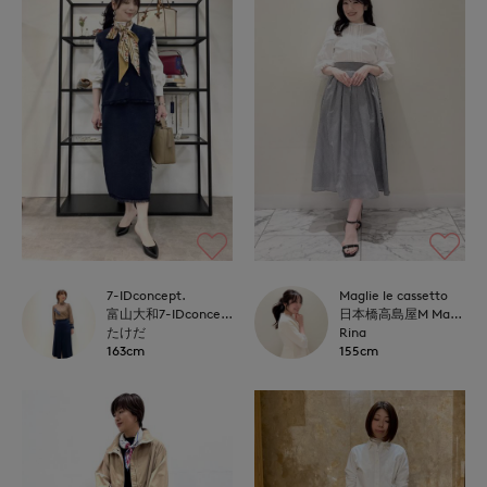
7-IDconcept.
Maglie le cassetto
富山大和7-IDconcept.
日本橋高島屋M Maglie le cassetto
たけだ
Rina
163cm
155cm