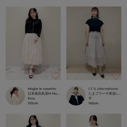
Maglie le cassetto
I.T.'S. international
日本橋高島屋M Maglie le cassetto
たまプラーザ東急I.T.'S.international
Rina
平
155cm
162cm