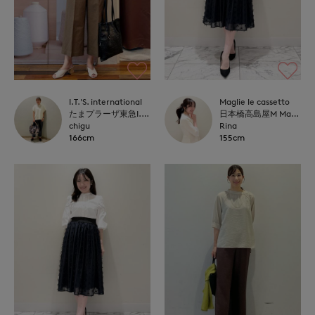
I.T.'S. international
Maglie le cassetto
たまプラーザ東急I.T.'S.international
日本橋高島屋M Maglie le cassetto
chigu
Rina
166cm
155cm