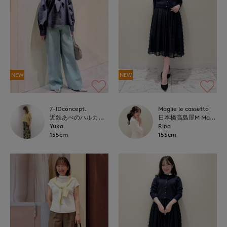
NEW
NEW
7-IDconcept.
Maglie le cassetto
近鉄あべのハルカス7-IDconcept.
日本橋高島屋M Maglie le cassetto
Yuka
Rina
155cm
155cm