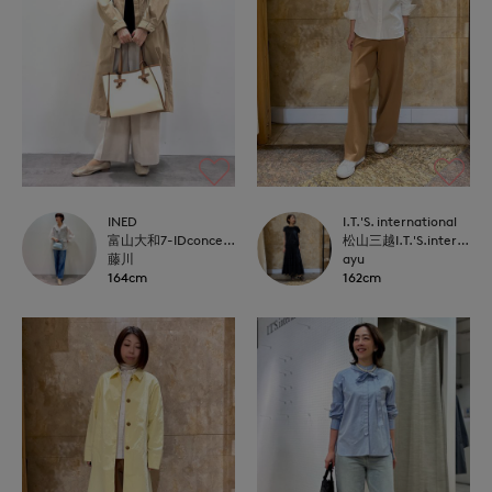
INED
I.T.'S. international
富山大和7-IDconcept.
松山三越I.T.'S.international
藤川
ayu
164cm
162cm