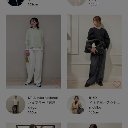
162cm
155cm
I.T.'S. international
INED
たまプラーザ東急I.T.'S.international
イネド三井アウトレットパーク多摩南大沢店
chigu
makiko
166cm
153cm