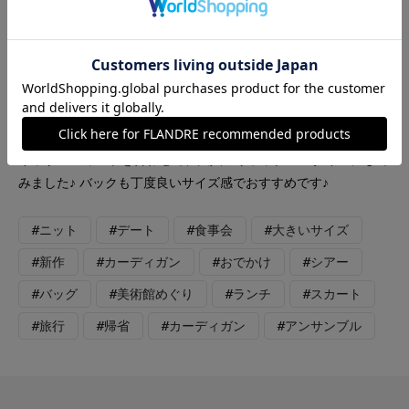
INED
INED L
FAVORITE SUKINAMONO
【着用サイズ】全て9号 上品なラメ感が華やかなアンサンブルで
着用してみました。 さらっとした着心地で今から活躍します。
ギャザースカートを合わせて、大人のリラックススタイルにして
みました♪ バックも丁度良いサイズ感でおすすめです♪
#ニット
#デート
#食事会
#大きいサイズ
#新作
#カーディガン
#おでかけ
#シアー
#バッグ
#美術館めぐり
#ランチ
#スカート
#旅行
#帰省
#カーディガン
#アンサンブル