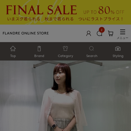
2
メニュー
Top
Brand
Category
Search
Styling