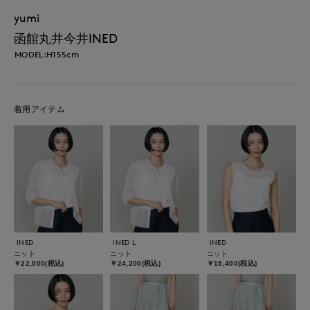
yumi
函館丸井今井INED
MODEL:H155cm
着用アイテム
INED
INED L
INED
ニット
ニット
ニット
￥22,000(税込)
￥24,200(税込)
￥15,400(税込)