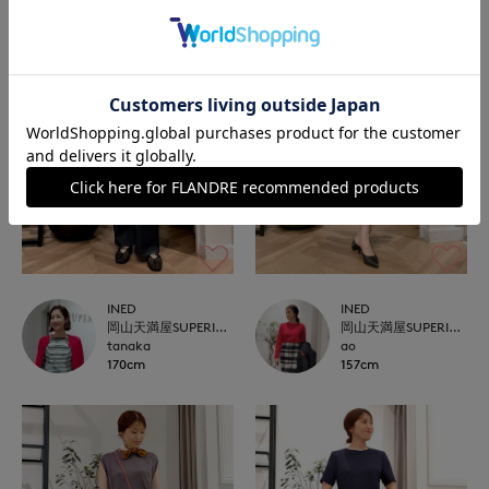
INED
INED
岡山天満屋SUPERIORCLOSET
岡山天満屋SUPERIORCLOSET
tanaka
ao
170cm
157cm