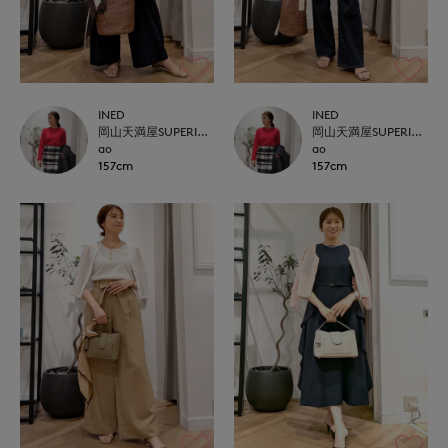
INED
INED
岡山天満屋SUPERIORCLOSET
岡山天満屋SUPERIORCLOSET
ao
ao
157cm
157cm