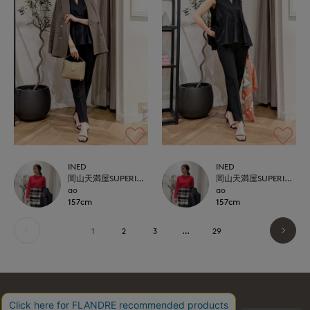
INED
INED
岡山天満屋SUPERIORCLOSET
岡山天満屋SUPERIORCLOSET
ao
ao
157cm
157cm
1
2
3
…
29