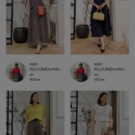
INED
INED
岡山天満屋SUPERIORCLOSET
岡山天満屋SUPERIORCLOSET
ao
ao
157cm
157cm