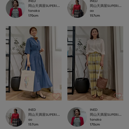
INED
INED
岡山天満屋SUPERIORCLOSET
岡山天満屋SUPERIORCLOSET
tanaka
ao
170cm
157cm
INED
INED
岡山天満屋SUPERIORCLOSET
岡山天満屋SUPERIORCLOSET
ao
tanaka
157cm
170cm