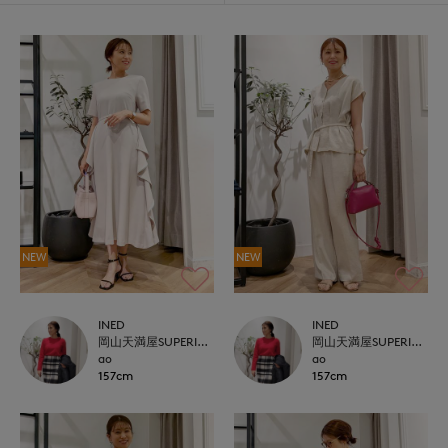
NEW
NEW
INED
INED
岡山天満屋SUPERIORCLOSET
岡山天満屋SUPERIORCLOSET
ao
ao
157cm
157cm