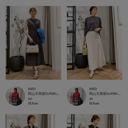
INED
INED
岡山天満屋SUPERIORCLOSET
岡山天満屋SUPERIORCLOSET
ao
ao
157cm
157cm