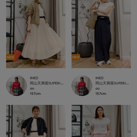
NEW
NEW
INED
INED
岡山天満屋SUPERIORCLOSET
岡山天満屋SUPERIORCLOSET
ao
ao
157cm
157cm