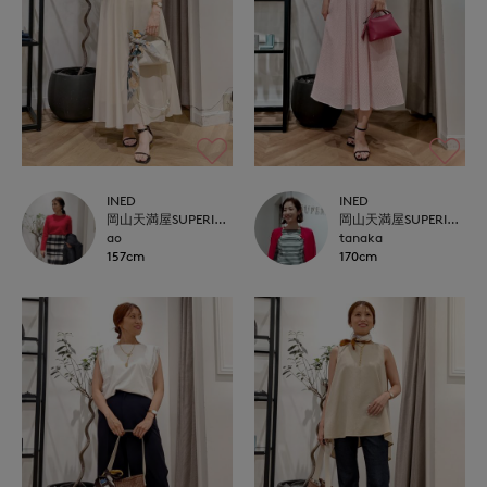
INED
INED
岡山天満屋SUPERIORCLOSET
岡山天満屋SUPERIORCLOSET
ao
tanaka
157cm
170cm