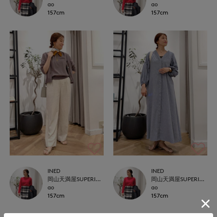
ao
ao
157cm
157cm
INED
INED
岡山天満屋SUPERIORCLOSET
岡山天満屋SUPERIORCLOSET
ao
ao
157cm
157cm