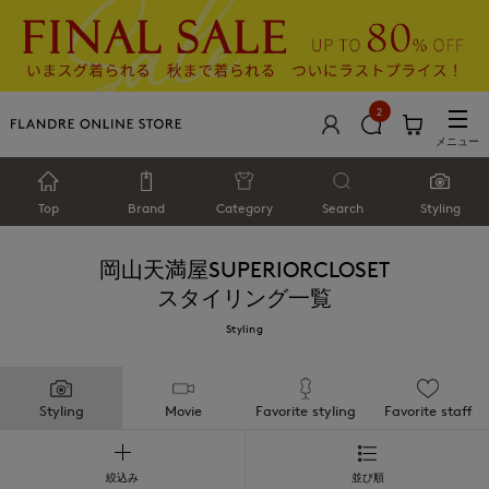
2
メニュー
Top
Brand
Category
Search
Styling
岡山天満屋SUPERIORCLOSET
スタイリング一覧
Styling
Styling
Movie
Favorite styling
Favorite staff
絞込み
並び順