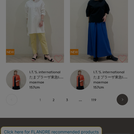
NEW
NEW
I.T.'S. international
I.T.'S. international
たまプラーザ東急I.T.'S.international
たまプラーザ東急I.T.'S.international
maemae
maemae
157cm
157cm
1
2
3
…
119