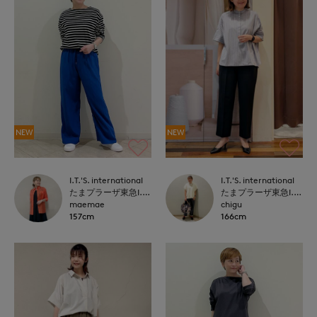
NEW
NEW
I.T.'S. international
I.T.'S. international
たまプラーザ東急I.T.'S.international
たまプラーザ東急I.T.'S.international
maemae
chigu
157cm
166cm