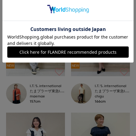
NEW
NEW
I.T.'S. international
I.T.'S. international
たまプラーザ東急I.T.'S.international
たまプラーザ東急I.T.'S.international
maemae
chigu
157cm
166cm