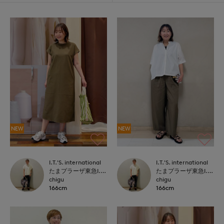
NEW
NEW
I.T.'S. international
I.T.'S. international
たまプラーザ東急I.T.'S.international
たまプラーザ東急I.T.'S.international
chigu
chigu
166cm
166cm