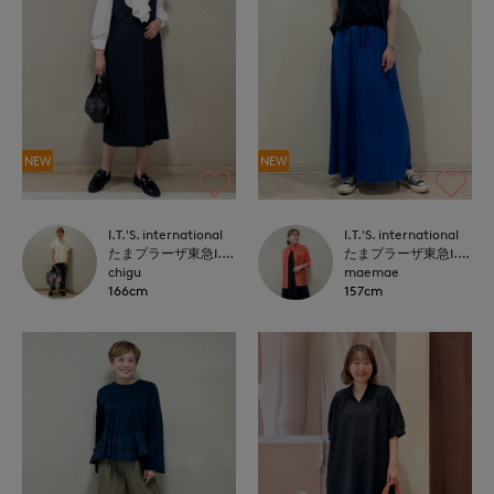
NEW
NEW
I.T.'S. international
I.T.'S. international
たまプラーザ東急I.T.'S.international
たまプラーザ東急I.T.'S.international
chigu
maemae
166cm
157cm