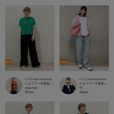
NEW
NEW
I.T.'S. international
I.T.'S. international
たまプラーザ東急I.T.'S.international
たまプラーザ東急I.T.'S.international
maemae
平
157cm
162cm