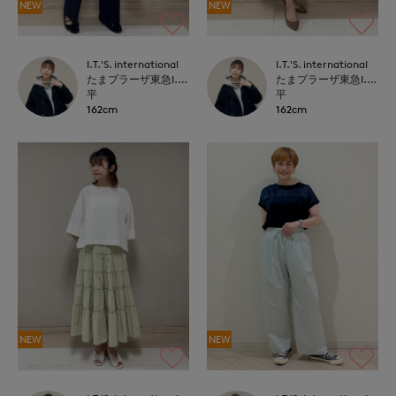
NEW
NEW
I.T.'S. international
I.T.'S. international
たまプラーザ東急I.T.'S.international
たまプラーザ東急I.T.'S.international
平
平
162cm
162cm
NEW
NEW