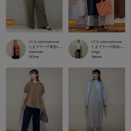
NEW
NEW
I.T.'S. international
I.T.'S. international
たまプラーザ東急I.T.'S.international
たまプラーザ東急I.T.'S.international
maemae
chigu
157cm
166cm