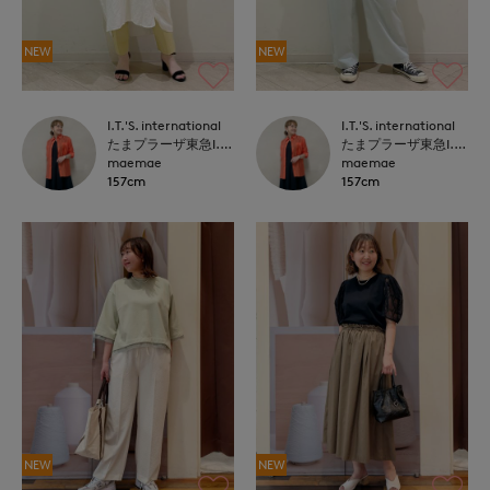
NEW
NEW
I.T.'S. international
I.T.'S. international
たまプラーザ東急I.T.'S.international
たまプラーザ東急I.T.'S.international
maemae
maemae
157cm
157cm
NEW
NEW