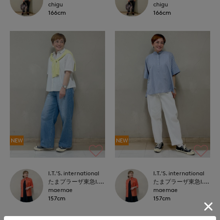
chigu
chigu
166cm
166cm
NEW
NEW
I.T.'S. international
I.T.'S. international
たまプラーザ東急I.T.'S.international
たまプラーザ東急I.T.'S.international
maemae
maemae
157cm
157cm