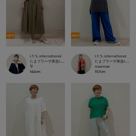
NEW
NEW
I.T.'S. international
I.T.'S. international
たまプラーザ東急I.T.'S.international
たまプラーザ東急I.T.'S.international
平
maemae
162cm
157cm