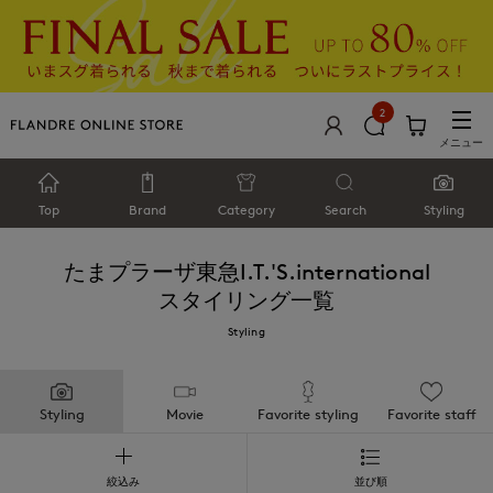
2
メニュー
Top
Brand
Category
Search
Styling
たまプラーザ東急I.T.'S.international
スタイリング一覧
Styling
Styling
Movie
Favorite styling
Favorite staff
絞込み
並び順