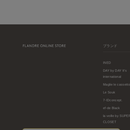
ブランド
INED
DAY by DAY It's
international
Maglie le cassetto
Le Souk
7-IDconcept.
ef-de Black
la veille by SUP
CLOSET