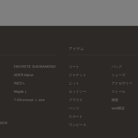
アイテム
FAVORITE SUKINAMONO
コート
バッグ
ADER.bijoux
ジャケット
シューズ
INED L
ニット
アクセサリー
Maglie L
カットソー
ストール
7-IDconcept. L size
ブラウス
雑貨
パンツ
web限定
スカート
ERIOR
ワンピース