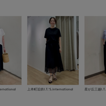
rnational
上本町近鉄I.T.'S.international
星が丘三越I.T.'S