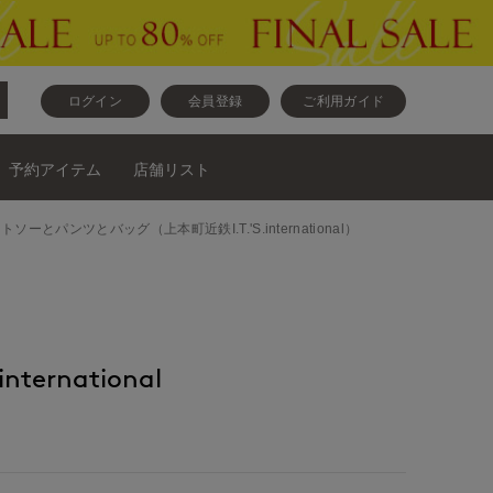
ログイン
会員登録
ご利用ガイド
予約アイテム
店舗リスト
ットとカットソーとパンツとバッグ（上本町近鉄I.T.'S.international）
nternational