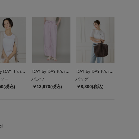
DAY by DAY It's international
DAY by DAY It's international
DAY by DAY It's international
ソー
パンツ
バッグ
50(税込)
￥13,970(税込)
￥8,800(税込)
al