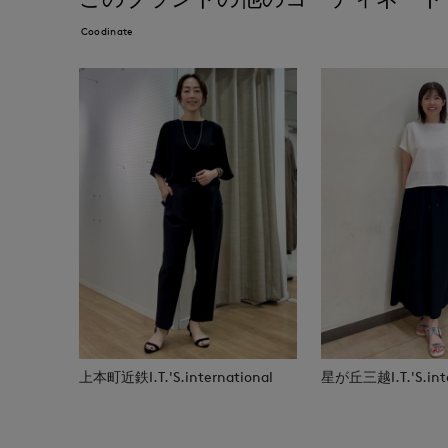
Coodinate
上本町近鉄I.T.'S.international
星が丘三越I.T.'S.inte