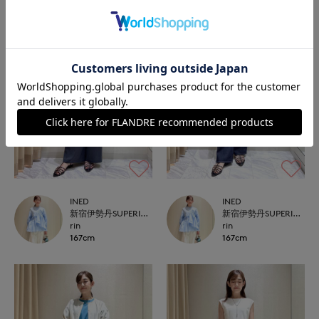
INED
INED
新宿伊勢丹SUPERIOR CLOSET
新宿伊勢丹SUPERIOR CLOSET
rin
rin
167cm
167cm