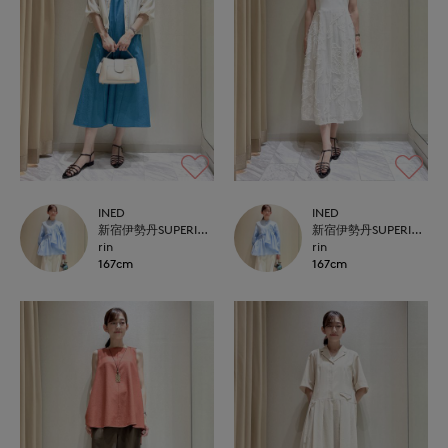
INED
INED
新宿伊勢丹SUPERIOR CLOSET
新宿伊勢丹SUPERIOR CLOSET
rin
rin
167cm
167cm