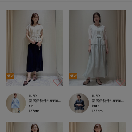
NEW
NEW
INED
INED
新宿伊勢丹SUPERIOR CLOSET
新宿伊勢丹SUPERIOR CLOSET
rin
kuro
167cm
165cm