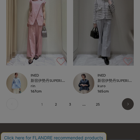
INED
INED
新宿伊勢丹SUPERIOR CLOSET
新宿伊勢丹SUPERIOR CLOSET
rin
kuro
167cm
165cm
1
2
3
…
25