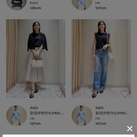
kuro
rin
165cm
167cm
INED
INED
新宿伊勢丹SUPERIOR CLOSET
新宿伊勢丹SUPERIOR CLOSET
rin
rin
167cm
167cm