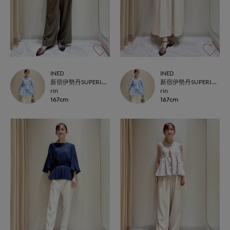
INED
INED
新宿伊勢丹SUPERIOR CLOSET
新宿伊勢丹SUPERIOR CLOSET
rin
rin
167cm
167cm