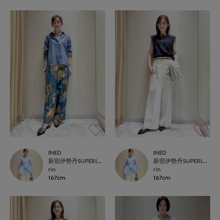
INED
INED
新宿伊勢丹SUPERIOR CLOSET
新宿伊勢丹SUPERIOR CLOSET
rin
rin
167cm
167cm