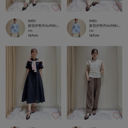
INED
INED
新宿伊勢丹SUPERIOR CLOSET
新宿伊勢丹SUPERIOR CLOSET
rin
rin
167cm
167cm