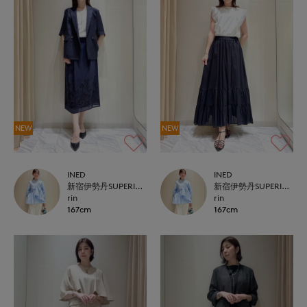
NEW
NEW
INED
INED
新宿伊勢丹SUPERIOR CLOSET
新宿伊勢丹SUPERIOR CLOSET
rin
rin
167cm
167cm