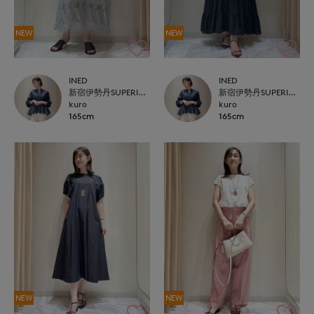
NEW
NEW
INED
INED
新宿伊勢丹SUPERIOR CLOSET
新宿伊勢丹SUPERIOR CLOSET
kuro
kuro
165cm
165cm
NEW
NEW