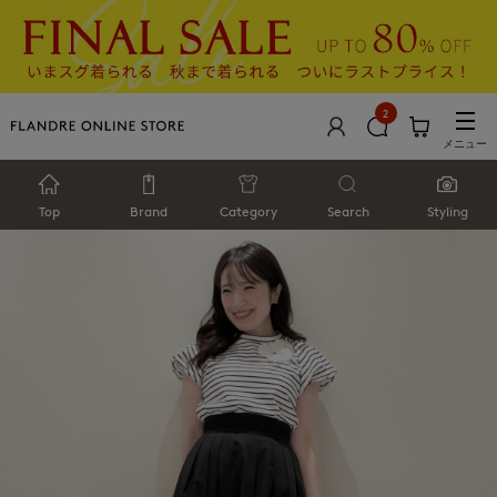
2
メニュー
Top
Brand
Category
Search
Styling