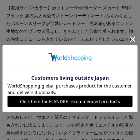
【着用サイズ/カラー】カットソー:9号/ボーダー スカート:5号/
ブラック 夏の大人可愛モノトーンコーディネート♪ふんわりとし
たバルーンスリーブが可愛いカットソー。光沢感があるコットン
生地なのでブラウス見えし、きちんとした印象で着られます。袖
の内側にチュールを入れているので、ふんわりとしたシルエット
になります。肌にあたっても安心な柔らかいチュールを使用。フ
ラワーモチーフが顔まわりを華やかに見せてくれる1枚で着映え
するカットソー。フラワーモチーフはカットソー生地で作られて
るので、自宅でイージーケアしていただけます。詰まりすぎない
ネックラインで、アームホールもゆとりあるので着心地◎合わせ
のスカートはシンプルなタックスカート。はしごレースを施した
切り替えデザインが、軽やかな抜け感を演出し、裾のスカラップ
デザインが、女性らしく上品な印象に。さりげないレース使いが
華やかさをプラスしてくれます。ウエストにも贅沢に繊細なレー
スをあしらい、ウエスト部分のデザインが、トップスインした際
もきれいに決まります。コットンの軽さとポリエステルの強度が
兼ね備えたシワになりにくいタイプライター生地でウエストの後