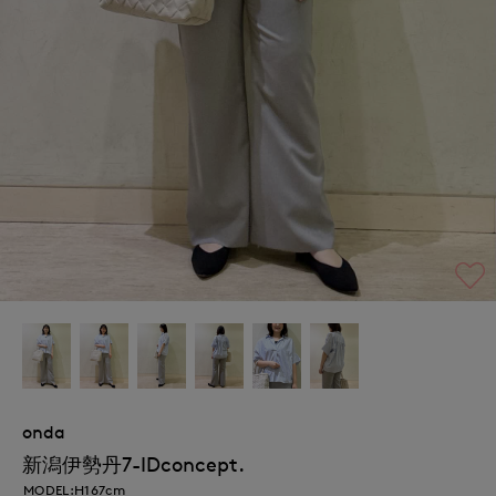
onda
新潟伊勢丹7-IDconcept.
MODEL:H167cm