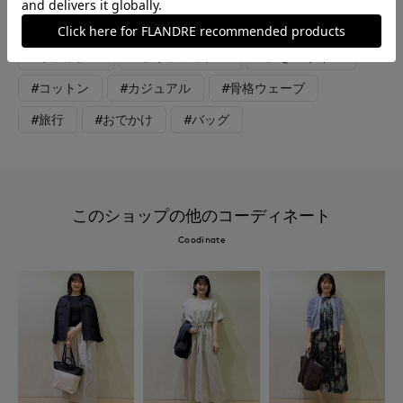
#カットソー
#ブラウス
#パンツ
#シャツ
#リラックス
#ウォッシャブル
#大きいサイズ
#コットン
#カジュアル
#骨格ウェーブ
#旅行
#おでかけ
#バッグ
このショップの他のコーディネート
Coodinate