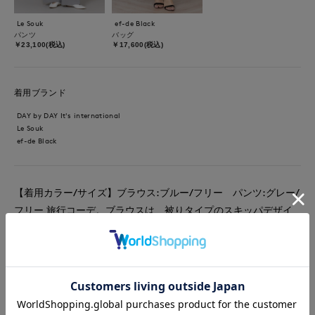
Le Souk
ef-de Black
パンツ
バッグ
￥23,100(税込)
￥17,600(税込)
着用ブランド
DAY by DAY It's international
Le Souk
ef-de Black
【着用カラー/サイズ】ブラウス:ブルー/フリー パンツ:グレー/
フリー 旅行コーデ。ブラウスは、被りタイプのスキッパデザイ
ンです。ざっくりと着れてリラックス感があります。普段11号の
方も楽に着られるサイズ感です。インナーのカラーはベーシック
カラーがおすすめです。合わせたパンツは、シワにならないイー
ジーパンツです。ウエストは総ゴムなのでお腹周りが楽ちんで
す。