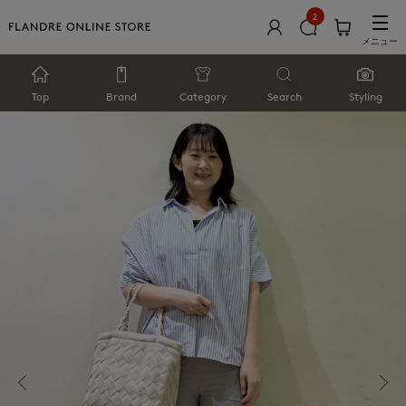
2
メニュー
Top
Brand
Category
Search
Styling