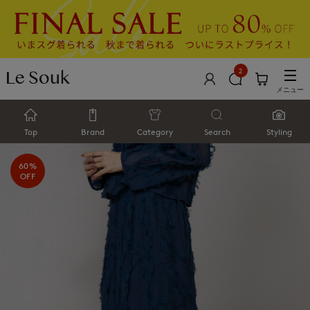
2
メニュー
Top
Brand
Category
Search
Styling
60%
OFF