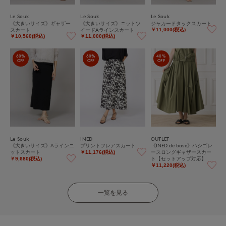
Le Souk
Le Souk
Le Souk
《大きいサイズ》ギャザー
《大きいサイズ》ニットツ
ジャカードタックスカート
スカート
イードAラインスカート
￥11,000(税込)
￥10,560(税込)
￥11,000(税込)
60%
60%
40%
OFF
OFF
OFF
Le Souk
INED
OUTLET
《大きいサイズ》Aラインニ
プリントフレアスカート
《INED de base》ハシゴレ
ットスカート
ースロングギャザースカー
￥11,176(税込)
ト【セットアップ対応】
￥9,680(税込)
￥11,220(税込)
一覧を見る