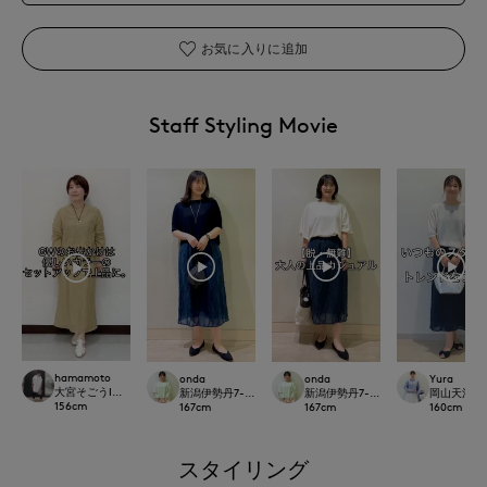
お気に入りに追加
Staff Styling Movie
hamamoto
onda
onda
Yura
大宮そごうINED
新潟伊勢丹7-IDconcept.
新潟伊勢丹7-IDconcept.
岡山天満屋7-I
156
cm
167
cm
167
cm
160
cm
スタイリング