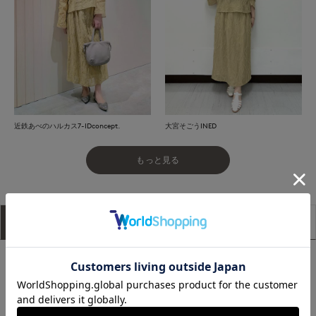
近鉄あべのハルカス7-IDconcept.
大宮そごうINED
もっと見る
アイテム説明
サイズ詳細
購入レビュー
■デザイン
広がり過ぎないロング丈のストレートシルエットのスカート。
ウエストタックとグログランテープ使いで表情を加え、ウエス
トバックはゴム仕様でイージーな着心地を実現。同素材のブラ