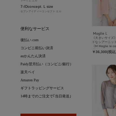
マーリエ エル
7-IDconcept. L size
セブンアイディーコンセプト エル
便利なサービス
Maglie L
《大きいサイズ
後払い.com
ドなシアーニッ
《M Maglie le 
コンビニ前払い決済
理紗》
￥36,300(税込
auかんたん決済
Paidy翌月払い（コンビニ/銀行）
楽天ペイ
Amazon Pay
ギフトラッピングサービス
14時までのご注文で｢当日発送｣