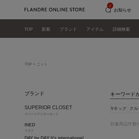
2
お知らせ
TOP
新着
ブランド
アイテム
詳細検索
TOP
ニット
ブランド
キーワード
SUPERIOR CLOSET
Vネック
クル
スーペリアクローゼット
対象商品件数1
INED
イネド
DAY by DAY It's international