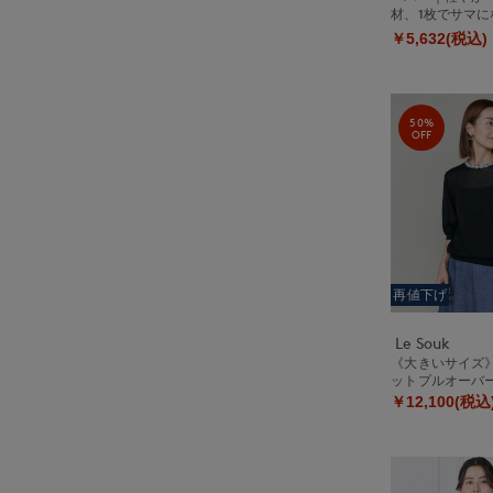
材、1枚でサマ
ニット
￥5,632(税込)
50%
OFF
再値下げ
Le Souk
《大きいサイズ
ットプルオーバ
￥12,100(税込