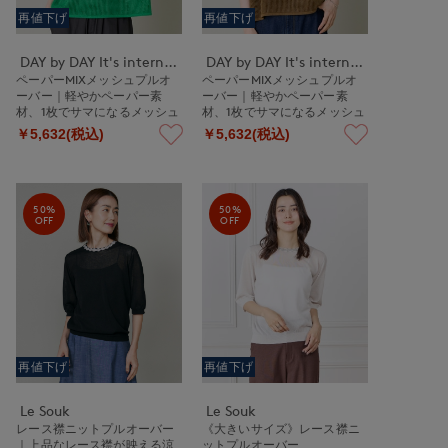
再値下げ
再値下げ
DAY by DAY It's international
DAY by DAY It's international
ペーパーMIXメッシュプルオ
ペーパーMIXメッシュプルオ
ーバー｜軽やかペーパー素
ーバー｜軽やかペーパー素
材、1枚でサマになるメッシュ
材、1枚でサマになるメッシュ
ニット
ニット
￥5,632(税込)
￥5,632(税込)
50%
50%
OFF
OFF
再値下げ
再値下げ
Le Souk
Le Souk
レース襟ニットプルオーバー
《大きいサイズ》レース襟ニ
｜上品なレース襟が映える涼
ットプルオーバー