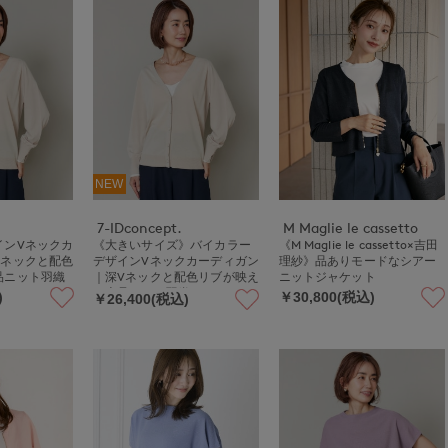
NEW
7-IDconcept.
M Maglie le cassetto
インVネックカ
《大きいサイズ》バイカラー
《M Maglie le cassetto×吉田
Vネックと配色
デザインVネックカーディガン
理紗》品ありモードなシアー
品ニット羽織
｜深Vネックと配色リブが映え
ニットジャケット
る上品ニット羽織
)
￥30,800(税込)
￥26,400(税込)