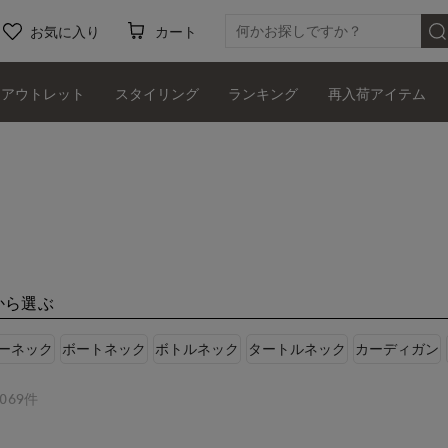
お気に入り
カート
アウトレット
スタイリング
ランキング
再入荷アイテム
から選ぶ
ーネック
ボートネック
ボトルネック
タートルネック
カーディガン
069件