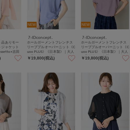
NEW
NEW
7-IDconcept.
7-IDconcept.
》品ありモー
ホールガーメントフレンチス
ホールガーメントフレンチス
トジャケット
リーブプルオーバーニット《C
リーブプルオーバーニット《C
cassetto×吉田
uoo PLUS》《日本製》｜大人
uoo PLUS》《日本製》｜大人
の品格漂う、上質かのこ編み
の品格漂う、上質かのこ編み
)
￥19,800(税込)
￥19,800(税込)
日本製ニット
日本製ニット