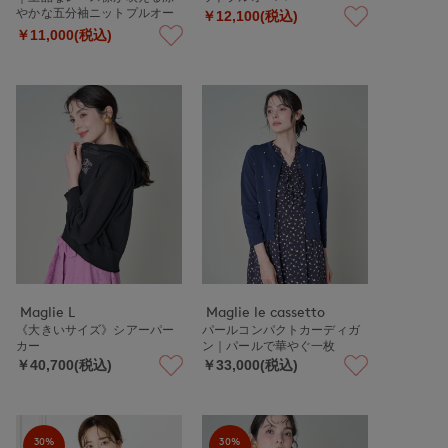
やかな五分袖ニットプルオー
￥12,100(税込)
バー
￥11,000(税込)
Maglie L
Maglie le cassetto
《大きいサイズ》シアーパー
パールコンパクトカーディガ
カー
ン｜パールで華やぐ一枚
￥40,700(税込)
￥33,000(税込)
30%
30%