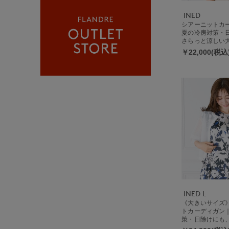
INED
シアーニットカ
夏の冷房対策・
さらっと涼しい
シアー
￥22,000(税込
INED L
《大きいサイズ
トカーディガン
策・日除けにも
しい大人の抜け