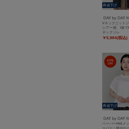
再値下げ
Vネックニット
シアー感、1枚で
ネックジレ
￥5,984(税込)
60%
OFF
再値下げ
ペーパーMIXメ
ーバー｜軽やか