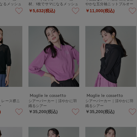
になるメッシュ
材、1枚でサマになるメッシュ
やかな五分袖ニットプルオー
ニット
バー
￥5,632(税込)
￥11,000(税込)
Maglie le cassetto
Maglie le cassetto
》レース襟ニ
シアーパーカー｜涼やかに羽
シアーパーカー｜涼やかに羽
ー
織るシアー
織るシアー
)
￥35,200(税込)
￥35,200(税込)