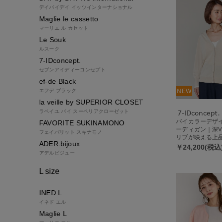
デイバイデイ イッツインターナショナル
Maglie le cassetto
マーリエ ル カセット
Le Souk
ルスーク
7-IDconcept.
セブンアイディーコンセプト
ef-de Black
エフデ ブラック
NEW
la veille by SUPERIOR CLOSET
ラベイユ バイ スーペリアクローゼット
7-IDconcept.
バイカラーデザ
FAVORITE SUKINAMONO
ーディガン｜深
フェイバリット スキナモノ
リブが映える上
ADER.bijoux
￥24,200(税込
アデルビジュー
L size
INED L
イネド エル
Maglie L