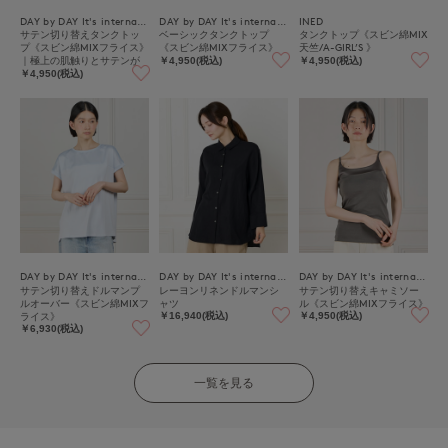
DAY by DAY It's international
DAY by DAY It's international
INED
サテン切り替えタンクトッ
ベーシックタンクトップ
タンクトップ《スビン綿MIX
プ《スビン綿MIXフライス》
《スビン綿MIXフライス》
天竺/A-GIRL’S 》
｜極上の肌触りとサテンが
￥4,950(税込)
￥4,950(税込)
映える上品インナー
￥4,950(税込)
DAY by DAY It's international
DAY by DAY It's international
DAY by DAY It's international
サテン切り替えドルマンプ
レーヨンリネンドルマンシ
サテン切り替えキャミソー
ルオーバー《スビン綿MIXフ
ャツ
ル《スビン綿MIXフライス》
ライス》
￥16,940(税込)
￥4,950(税込)
￥6,930(税込)
一覧を見る