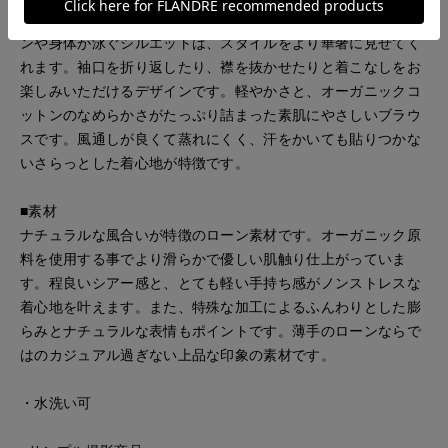
ニュアンスのあるプルオーバーシャツ。抜け感のある襟デザイ
ンや身体が泳ぐシルエットは、スタイルをより華奢に見せてく
れます。袖口を折り返したり、襟を抜かせたりと着こなしをお
楽しみいただけるデザインです。軽やかさと、オーガニックコ
ットンのなめらかさがたっぷり詰まった素肌にやさしいブラウ
スです。風通しが良くて蒸れにくく、汗をかいても貼りつかな
いさらっとした着心地が特徴です。
■素材
ナチュラルな風合いが特徴のローン素材です。オーガニック原
料を使用する事でより滑らかで優しい肌触り仕上がっていま
す。程良いシアー感と、とても軽い手持ち感がノンストレスな
着心地を叶えます。また、特殊な加工によるふんわりとした膨
らみとナチュラルな表情もポイントです。薄手のローンならで
はのカジュアル過ぎない上品な印象の素材です。
・水洗い可