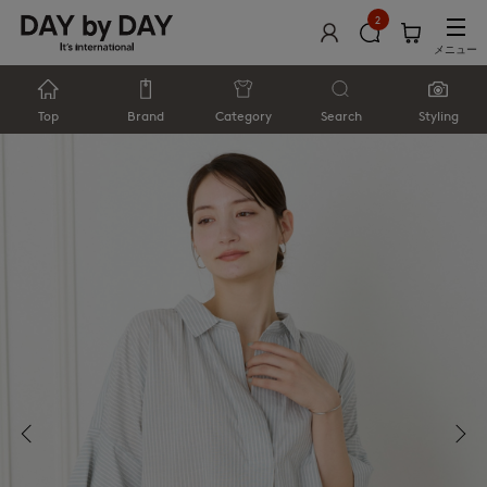
2
メニュー
Top
Brand
Category
Search
Styling