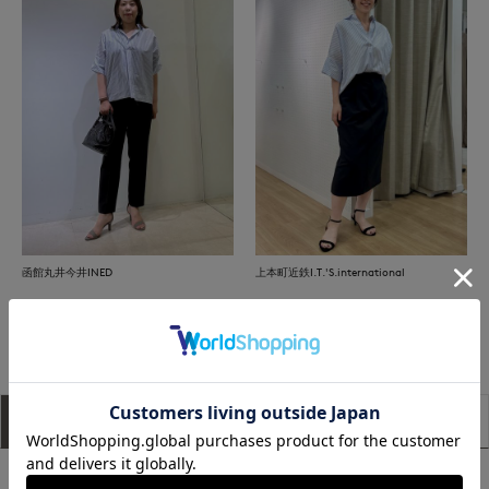
函館丸井今井INED
上本町近鉄I.T.'S.international
もっと見る
アイテム説明
サイズ詳細
購入レビュー
■デザイン