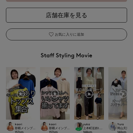
店舗在庫を見る
お気に入りに追加
Staff Styling Movie
kaori
kaori
yuka
Yura
那覇メインプレイスI.T.'S.international
那覇メインプレイスI.T.'S.international
上本町近鉄I.T.'S.international
岡山天満屋7-I
157
cm
157
cm
168
cm
160
cm