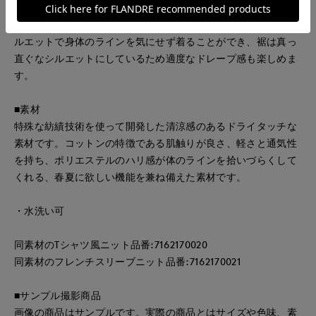
いつものTシャツやブラウス、ワンピースにさっと羽織るだけ
で、こなれ感とニュアンスのある雰囲気に。たっぷりとしたシ
ルエットで身体のラインを気にせず着ることができ、裾は真っ
直ぐなシルエットにしているため適度なドレープ感も楽しめま
す。
■素材
特殊な紡績技術を使って開発した清涼感のあるドライタッチな
素材です。コットンの特徴である肌触りが良さ、軽さと通気性
を持ち、ポリエステルのハリ感が体のラインを拾いづらくして
くれる、春夏に欲しい機能を兼ね備えた素材です。
・水洗い可
同素材のTシャツ風ニット品番:7162170020
同素材のフレンチスリーブニット品番:7162170021
■サンプル撮影商品
画像の商品はサンプルです。実際の商品とはサイズや色味、素