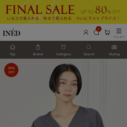
2
メニュー
Top
Brand
Category
Search
Styling
20%
OFF