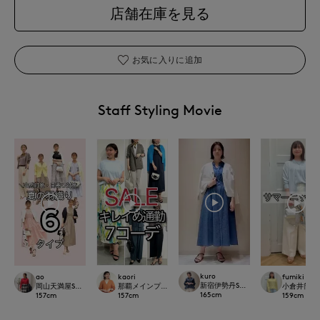
店舗在庫を見る
お気に入りに追加
Staff Styling Movie
kuro
ao
kaori
fumiki
新宿伊勢丹SUPERIOR CLOSET
岡山天満屋SUPERIORCLOSET
那覇メインプレイスI.T.'S.international
小倉井筒屋SU
165
cm
157
cm
157
cm
159
cm