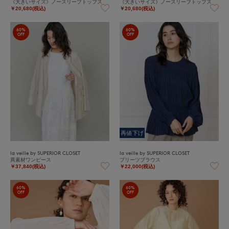
《大きいサイズ》ノースリーブトップス
《大きいサイズ》ノースリーブトップス
￥20,680(税込)
￥20,680(税込)
60%
60%
OFF
OFF
再値下げ
la veille by SUPERIOR CLOSET
la veille by SUPERIOR CLOSET
異素材ワンピース
プリーツブラウス
￥37,840(税込)
￥22,000(税込)
60%
60%
OFF
OFF