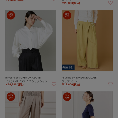
￥25,300(税込)
60%
60%
OFF
OFF
再値下げ
la veille by SUPERIOR CLOSET
la veille by SUPERIOR CLOSET
《大きいサイズ》クラシックシャツ
ラップパンツ
￥16,280(税込)
￥17,600(税込)
60%
60%
OFF
OFF