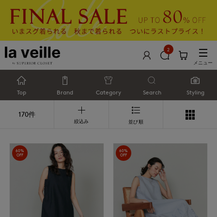
2
メニュー
Top
Brand
Category
Search
Styling
170件
絞込み
並び順
60%
60%
OFF
OFF