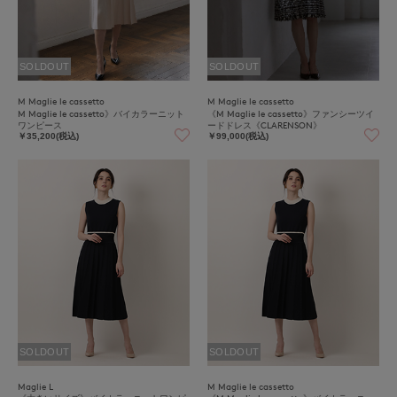
SOLDOUT
SOLDOUT
M Maglie le cassetto
M Maglie le cassetto
M Maglie le cassetto》バイカラーニット
《M Maglie le cassetto》ファンシーツイ
ワンピース
ードドレス《CLARENSON》
￥35,200(税込)
￥99,000(税込)
SOLDOUT
SOLDOUT
Maglie L
M Maglie le cassetto