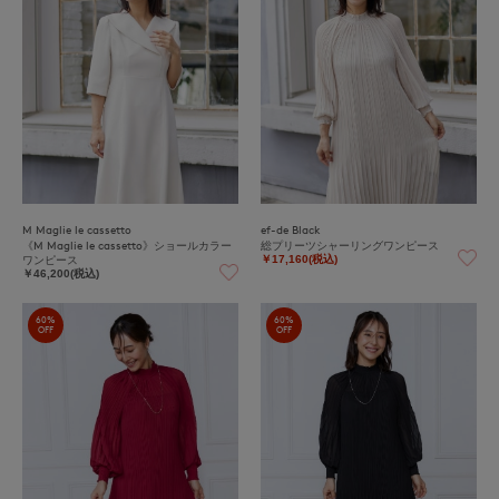
M Maglie le cassetto
ef-de Black
《M Maglie le cassetto》ショールカラー
総プリーツシャーリングワンピース
ワンピース
￥17,160(税込)
￥46,200(税込)
60%
60%
OFF
OFF