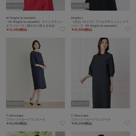
SOLDOUT
SOLDOUT
M Maglie le cassetto
Maglie L
《M Maglie le cassetto》ライトクチュー
《大きいサイズ》フリルデザインニットワ
ルワンピース｜軽やかに映える名品
ンピ―ス《M Maglie le cassetto》
￥11,550(税込)
￥22,550(税込)
SOLDOUT
SOLDOUT
7-IDconcept.
7-IDconcept.
フクレジャカードワンピース
フクレジャカードワンピース
￥35,200(税込)
￥35,200(税込)