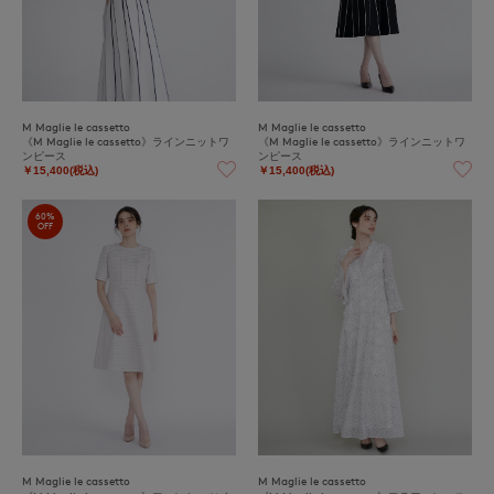
M Maglie le cassetto
M Maglie le cassetto
《M Maglie le cassetto》ラインニットワ
《M Maglie le cassetto》ラインニットワ
ンピース
ンピース
￥15,400(税込)
￥15,400(税込)
60%
OFF
M Maglie le cassetto
M Maglie le cassetto