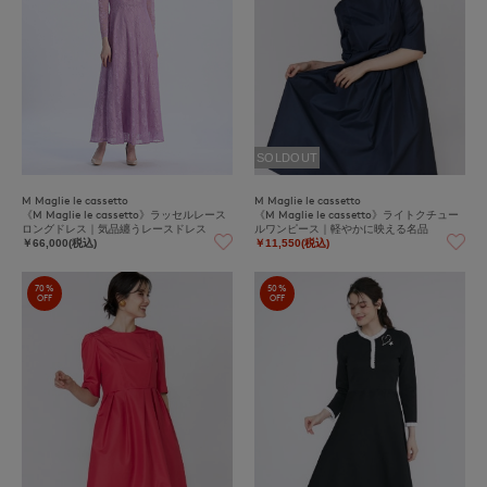
SOLDOUT
M Maglie le cassetto
M Maglie le cassetto
《M Maglie le cassetto》ラッセルレース
《M Maglie le cassetto》ライトクチュー
ロングドレス｜気品纏うレースドレス
ルワンピース｜軽やかに映える名品
￥66,000(税込)
￥11,550(税込)
70%
50%
OFF
OFF