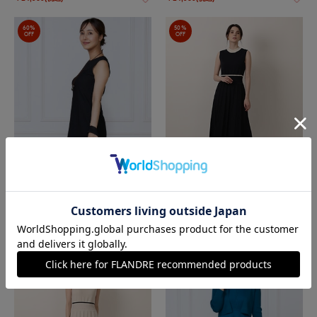
60%
50%
OFF
OFF
ef-de Black
M Maglie le cassetto
ハートアイレットニットワンピース
《M Maglie le cassetto》バイカラーニッ
トワンピース
￥14,960(税込)
￥17,600(税込)
50%
60%
OFF
OFF