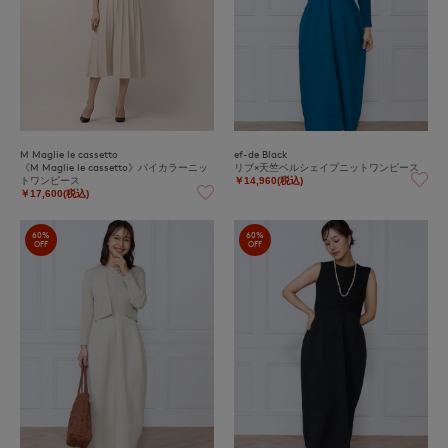
M Maglie le cassetto
ef-de Black
《M Maglie le cassetto》バイカラーニッ
リブ×天竺ベルシェイプニットワンピース
トワンピース
￥14,960(税込)
￥17,600(税込)
60%
60%
OFF
OFF