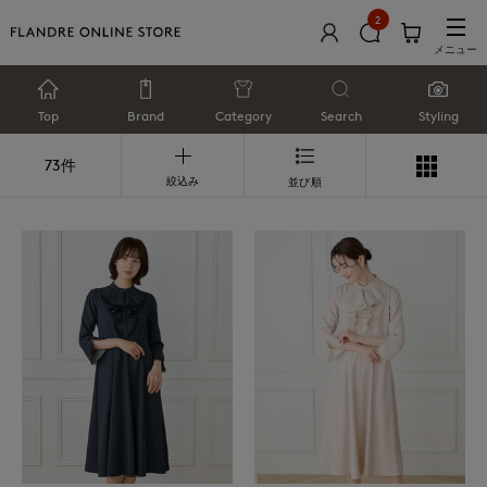
2
メニュー
Top
Brand
Category
Search
Styling
73件
絞込み
並び順