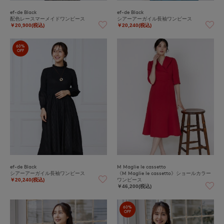
ef-de Black
ef-de Black
配色レースマーメイドワンピース
シアーアーガイル長袖ワンピース
￥20,900(税込)
￥20,240(税込)
60%
OFF
ef-de Black
M Maglie le cassetto
シアーアーガイル長袖ワンピース
《M Maglie le cassetto》ショールカラー
ワンピース
￥20,240(税込)
￥46,200(税込)
60%
OFF