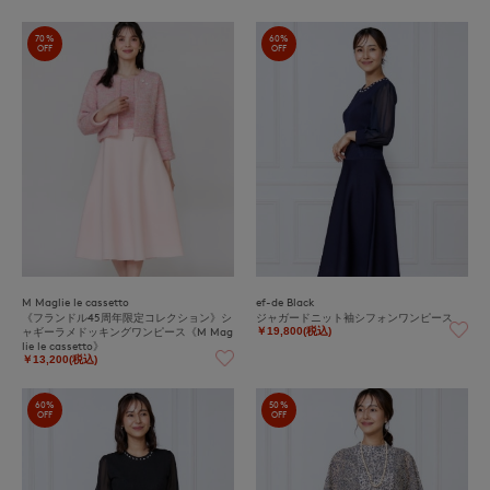
70%
60%
OFF
OFF
M Maglie le cassetto
ef-de Black
《フランドル45周年限定コレクション》シ
ジャガードニット袖シフォンワンピース
ャギーラメドッキングワンピース《M Mag
￥19,800(税込)
lie le cassetto》
￥13,200(税込)
60%
50%
OFF
OFF