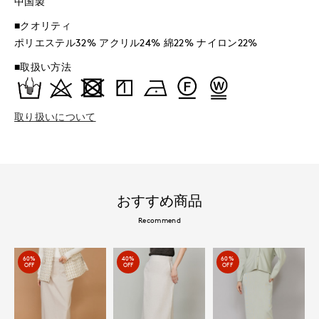
中国製
■クオリティ
ポリエステル32% アクリル24% 綿22% ナイロン22%
■取扱い方法
取り扱いについて
おすすめ商品
Recommend
60%
40%
60%
OFF
OFF
OFF