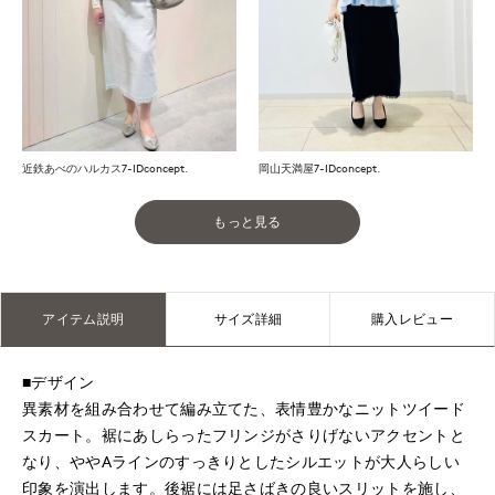
近鉄あべのハルカス7-IDconcept.
岡山天満屋7-IDconcept.
もっと見る
アイテム説明
サイズ詳細
購入レビュー
■デザイン
異素材を組み合わせて編み立てた、表情豊かなニットツイード
スカート。裾にあしらったフリンジがさりげないアクセントと
なり、ややAラインのすっきりとしたシルエットが大人らしい
印象を演出します。後裾には足さばきの良いスリットを施し、