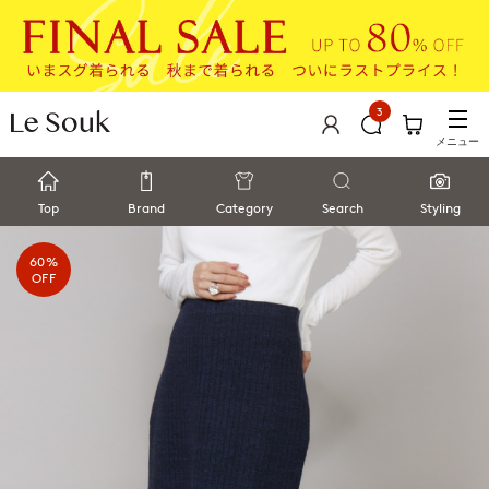
3
メニュー
Top
Brand
Category
Search
Styling
60%
OFF