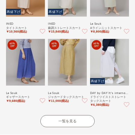
再値下げ
再値下げ
INED
INED
Le Souk
タイトスカート
麻調ストレートスカート
Aラインニットスカート
￥10,560(税込)
￥15,840(税込)
￥8,800(税込)
60%
60%
60%
OFF
OFF
OFF
再値下げ
Le Souk
Le Souk
DAY by DAY It's international
ギャザースカート
ジャカードタックスカート
ドライツイストストレート
タックスカート
￥9,680(税込)
￥11,000(税込)
￥6,380(税込)
一覧を見る