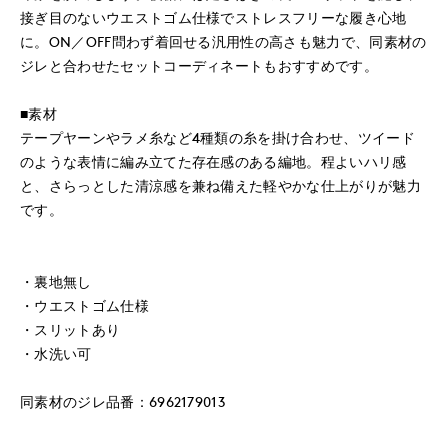
接ぎ目のないウエストゴム仕様でストレスフリーな履き心地
に。ON／OFF問わず着回せる汎用性の高さも魅力で、同素材の
ジレと合わせたセットコーディネートもおすすめです。
■素材
テープヤーンやラメ糸など4種類の糸を掛け合わせ、ツイード
のような表情に編み立てた存在感のある編地。程よいハリ感
と、さらっとした清涼感を兼ね備えた軽やかな仕上がりが魅力
です。
・裏地無し
・ウエストゴム仕様
・スリットあり
・水洗い可
同素材のジレ品番：6962179013