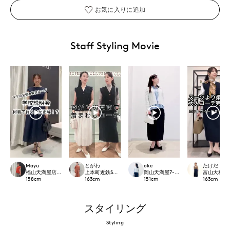
お気に入りに追加
Staff Styling Movie
Mayu
とがわ
oke
たけだ
福山天満屋店INED/7-IDconcept./Maglie
上本町近鉄SUPERIORCLOSET
岡山天満屋7-IDconcept.
富山大和7-ID
158
cm
163
cm
151
cm
163
cm
スタイリング
Styling