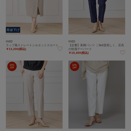
再値下げ
INED
INED
ラップ風ストレートシルエットスカート
【定番】美脚パンツ ｜360度美しく、至高
の快適テーパード
￥13,200(税込)
￥15,400(税込)
22%
22%
OFF
OFF