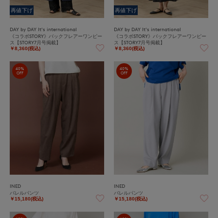
再値下げ
再値下げ
DAY by DAY It's international
DAY by DAY It's international
《コラボSTORY》バックフレアーワンピー
《コラボSTORY》バックフレアーワンピー
ス【STORY7月号掲載】
ス【STORY7月号掲載】
￥8,360(税込)
￥8,360(税込)
40%
40%
OFF
OFF
INED
INED
バレルパンツ
バレルパンツ
￥15,180(税込)
￥15,180(税込)