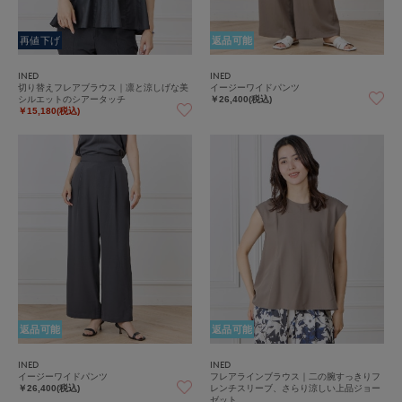
再値下げ
返品可能
INED
INED
切り替えフレアブラウス｜凛と涼しげな美
イージーワイドパンツ
シルエットのシアータッチ
￥26,400(税込)
￥15,180(税込)
返品可能
返品可能
INED
INED
イージーワイドパンツ
フレアラインブラウス｜二の腕すっきりフ
レンチスリーブ、さらり涼しい上品ジョー
￥26,400(税込)
ゼット