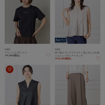
再値下げ
INED
INED
プリントロゴTシャツ
切り替えフレアブラウス｜凛と涼しげな美
シルエットのシアータッチ
￥9,900(税込)
￥15,180(税込)
40%
OFF