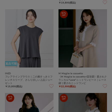
￥19,800(税込)
50%
OFF
返品可能
INED
M Maglie le cassetto
フレアラインブラウス｜二の腕すっきりフ
《M Maglie le cassetto×冨張愛》愛されク
レンチスリーブ、さらり涼しい上品ジョー
ラシカル“Lace”ニットワンピース｜レース
ゼット
纏う愛されニットワンピ
￥19,800(税込)
￥22,000(税込)
50%
50%
OFF
OFF