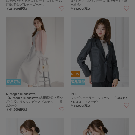
軽やかな大人上品ストレート ストレッチ/
ぎ”主役フリルワンピース《UVカット・吸
軽量/手洗い可/カーゴポケット
水速乾》
￥26,400(税込)
￥44,000(税込)
NEW
返品可能
返品可能
M Maglie le cassetto
INED
《M Maglie le cassetto×吉田理紗》“華や
シングルテーラードジャケット《Loro Pia
ぎ”主役フリルワンピース《UVカット・吸
na/ロロ・ピアーナ》
水速乾》
￥99,000(税込)
￥44,000(税込)