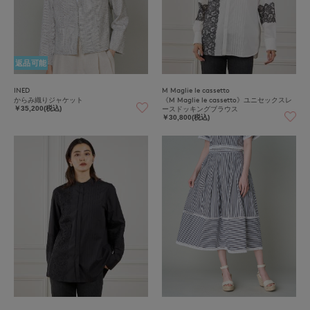
返品可能
INED
M Maglie le cassetto
からみ織りジャケット
《M Maglie le cassetto》ユニセックスレ
ースドッキングブラウス
￥35,200(税込)
￥30,800(税込)