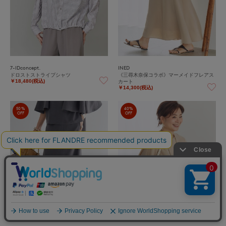
7-IDconcept.
INED
ドロストストライプシャツ
《三尋木奈保コラボ》マーメイドフレアス
カート
￥18,480(税込)
￥14,300(税込)
50%
40%
OFF
OFF