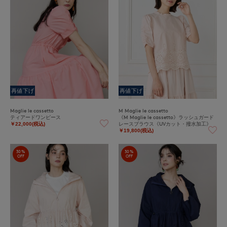
再値下げ
再値下げ
Maglie le cassetto
M Maglie le cassetto
ティアードワンピース
《M Maglie le cassetto》ラッシュガード
レースブラウス《UVカット・撥水加工》
￥22,000(税込)
￥19,800(税込)
30%
30%
OFF
OFF