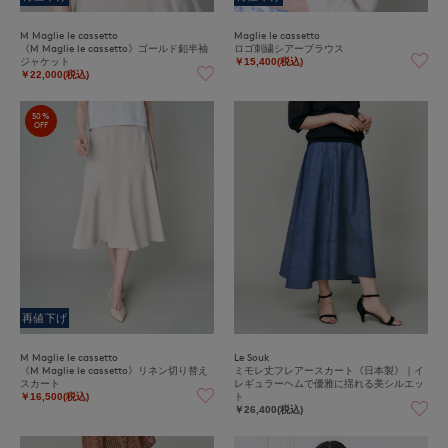
M Maglie le cassetto
Maglie le cassetto
《M Maglie le cassetto》ゴールド釦半袖
ロゴ刺繍シアーブラウス
ジャケット
￥15,400(税込)
￥22,000(税込)
50%
OFF
再値下げ
M Maglie le cassetto
Le Souk
《M Maglie le cassetto》リネン切り替え
ミモレ丈フレアースカート《日本製》｜イ
スカート
レギュラーヘムで優雅に揺れる美シルエッ
ト
￥16,500(税込)
￥26,400(税込)