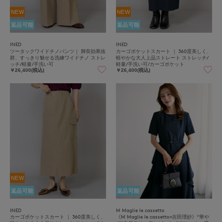
NEW
NEW
返品可能
返品可能
INED
INED
ツータックワイドチノパンツ｜ 脚長効果抜
カーゴポケットスカート ｜ 360度美しく、
群、すっきり魅せる洗練ワイドチノ ストレ
軽やかな大人上品ストレート ストレッチ/
ッチ/軽量/手洗い可
軽量/手洗い可/カーゴポケット
￥26,400(税込)
￥26,400(税込)
NEW
返品可能
返品可能
INED
M Maglie le cassetto
カーゴポケットスカート ｜ 360度美しく、
《M Maglie le cassetto×吉田理紗》“華や