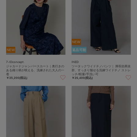
NEW
NEW
返品可能
7-IDconcept.
INED
ジャカードジャンパースカート｜奥行きの
ツータックワイドチノパンツ｜ 脚長効果抜
ある織り柄が映える、洗練された大人の一
群、すっきり魅せる洗練ワイドチノ ストレ
着
ッチ/軽量/手洗い可
￥35,200(税込)
￥26,400(税込)