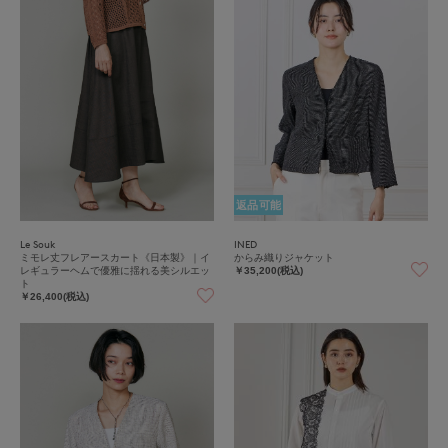
返品可能
Le Souk
INED
ミモレ丈フレアースカート《日本製》｜イ
からみ織りジャケット
レギュラーヘムで優雅に揺れる美シルエッ
￥35,200(税込)
ト
￥26,400(税込)