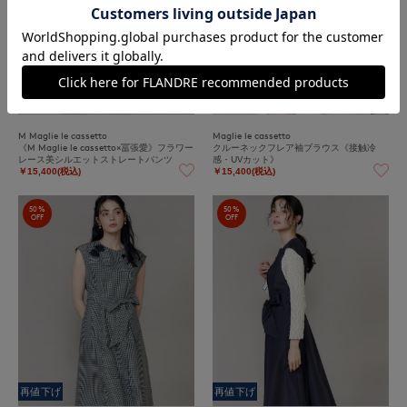
再値下げ
M Maglie le cassetto
Maglie le cassetto
《M Maglie le cassetto×冨張愛》フラワー
クルーネックフレア袖ブラウス《接触冷
レース美シルエットストレートパンツ
感・UVカット》
￥15,400(税込)
￥15,400(税込)
50%
50%
OFF
OFF
再値下げ
再値下げ