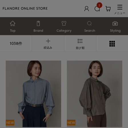
2
メニュー
Top
Brand
Category
Search
Styling
1038件
絞込み
並び順
NEW
NEW