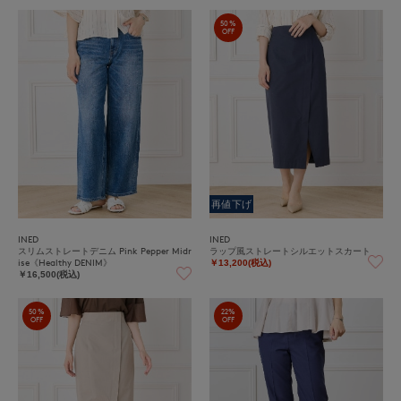
50%
OFF
再値下げ
INED
INED
スリムストレートデニム Pink Pepper Midr
ラップ風ストレートシルエットスカート
ise《Healthy DENIM》
￥13,200(税込)
￥16,500(税込)
50%
22%
OFF
OFF