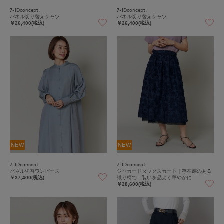
7-IDconcept.
7-IDconcept.
パネル切り替えシャツ
パネル切り替えシャツ
￥26,400(税込)
￥26,400(税込)
NEW
NEW
7-IDconcept.
7-IDconcept.
パネル切替ワンピース
ジャカードタックスカート｜存在感のある
織り柄で、装いを品よく華やかに
￥37,400(税込)
￥28,600(税込)