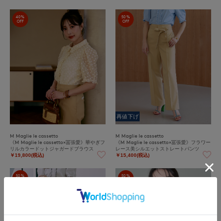
40%
50%
OFF
OFF
再値下げ
M Maglie le cassetto
M Maglie le cassetto
《M Maglie le cassetto×冨張愛》華やぎフ
《M Maglie le cassetto×冨張愛》フラワー
リルカラードットジャガードブラウス
レース美シルエットストレートパンツ
￥19,800(税込)
￥15,400(税込)
50%
50%
OFF
OFF