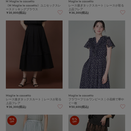
M Maglie le cassetto
Maglie le cassetto
《M Maglie le cassetto》ユニセックスレ
レース接ぎタックスカート｜レースが彩る
ースドッキングブラウス
上品フレア
￥30,800(税込)
￥36,300(税込)
Maglie le cassetto
Maglie le cassetto
レース接ぎタックスカート｜レースが彩る
フラワーフリルワンピース｜小花柄で華や
上品フレア
ぐ一枚
￥36,300(税込)
￥50,600(税込)
30%
30%
OFF
OFF