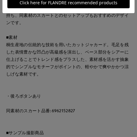
きのメタル釦をポイントに。程良いシアー素材でトレンド感を
取り入れつつ、コンパクトさの中に上品なリラックス感を併せ
持ち、同素材のスカートとのセットアップもおすすめのデザイ
ンです。
■素材
桐生産地の伝統的な技術を用いたカットジャカード。毛足を残
した表情豊かな凹凸が高級感を演出し、ベース部分をシアーに
仕上げることでトレンド感をプラスした、素材感を活かす抽象
的でシンプルなモチーフがポイントの、軽やかで爽やかかつ涼
しげな素材です。
・後ろボタンあり
同素材のスカート品番:6962152827
■サンプル撮影商品