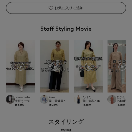
お気に入りに追加
Staff Styling Movie
hamamoto
Yura
たけだ
とがわ
大宮そごうINED
岡山天満屋7-IDconcept.
富山大和7-IDconcept.
上本町近鉄SU
156
cm
160
cm
163
cm
163
cm
スタイリング
Styling