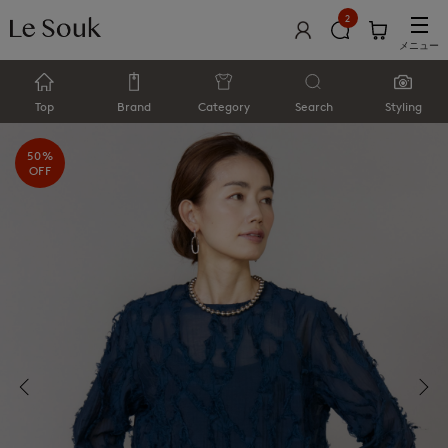
2
メニュー
Top
Brand
Category
Search
Styling
50%
OFF