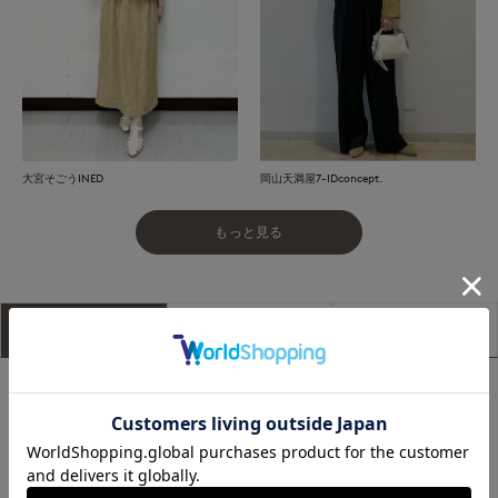
大宮そごうINED
岡山天満屋7-IDconcept.
もっと見る
アイテム説明
サイズ詳細
購入レビュー
■デザイン
抜け感のあるクロップト丈のボクシーシルエットのジャカード
ブラウス。後ろ中心と袖口に施したグログランテープをアクセ
ントとして効かせ、詰まり気味の上品なネックラインと後ろあ