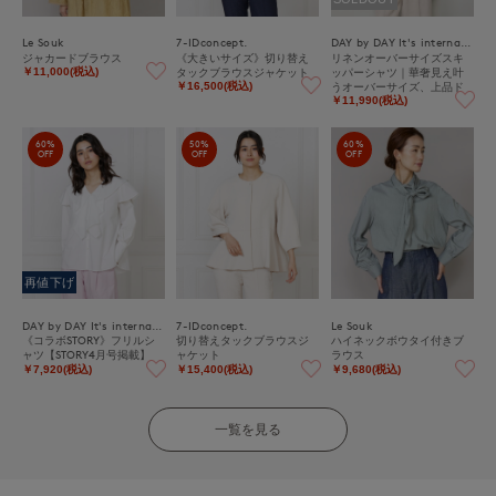
Le Souk
7-IDconcept.
DAY by DAY It's international
ジャカードブラウス
《大きいサイズ》切り替え
リネンオーバーサイズスキ
タックブラウスジャケット
ッパーシャツ｜華奢見え叶
￥11,000(税込)
うオーバーサイズ、上品ド
￥16,500(税込)
レープの綿麻シャツ
￥11,990(税込)
60%
50%
60%
OFF
OFF
OFF
再値下げ
DAY by DAY It's international
7-IDconcept.
Le Souk
《コラボSTORY》フリルシ
切り替えタックブラウスジ
ハイネックボウタイ付きブ
ャツ【STORY4月号掲載】
ャケット
ラウス
￥7,920(税込)
￥15,400(税込)
￥9,680(税込)
一覧を見る