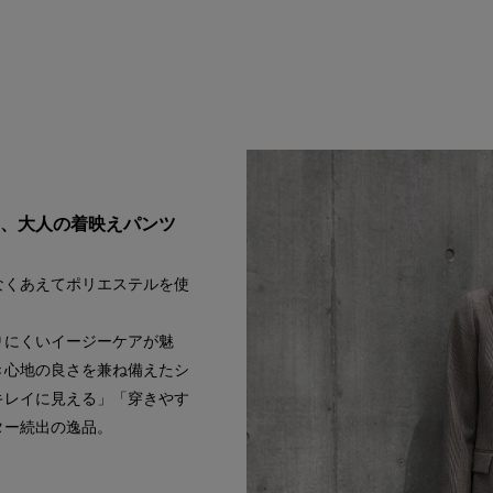
叶う、大人の着映えパンツ
なくあえてポリエステルを使
りにくいイージーケアが魅
き心地の良さを兼ね備えたシ
キレイに見える」「穿きやす
ター続出の逸品。