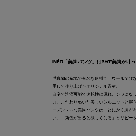
INÉD「美脚パンツ」は360°美脚が
毛織物の産地で有名な尾州で、ウールでは
用して作り上げたオリジナル素材。
自宅で洗濯可能で速乾性に優れ、シワにな
力。こだわりぬいた美しいシルエットと穿
ーズンレスな美脚パンツは「とにかく脚が
い」「新色が出ると欲しくなる」とリピー