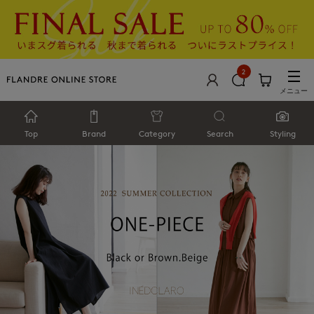
2
メニュー
Top
Brand
Category
Search
Styling