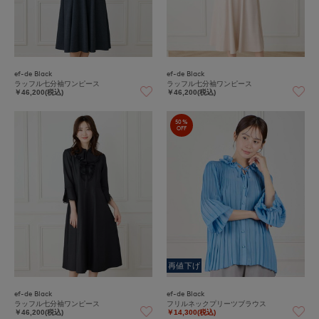
ef-de Black
ef-de Black
ラッフル七分袖ワンピース
ラッフル七分袖ワンピース
￥46,200(税込)
￥46,200(税込)
50%
OFF
再値下げ
ef-de Black
ef-de Black
ラッフル七分袖ワンピース
フリルネックプリーツブラウス
￥46,200(税込)
￥14,300(税込)