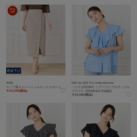
50%
OFF
再値下げ
INED
DAY by DAY It's international
ラップ風ストレートシルエットスカート
《コラボSTORY》シアーリップルラッフル
ブラウス【STORY8月号掲載】
￥13,200(税込)
￥19,580(税込)