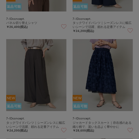
返品可能
返品可能
7-IDconcept.
7-IDconcept.
パネル切り替えシャツ
タックワイドパンツ｜シーズンレスに幅広
いシーンで活躍、頼れる定番アイテム
￥26,400(税込)
￥24,200(税込)
NEW
NEW
返品可能
返品可能
7-IDconcept.
7-IDconcept.
タックワイドパンツ｜シーズンレスに幅広
ジャカードタックスカート｜存在感のある
いシーンで活躍、頼れる定番アイテム
織り柄で、装いを品よく華やかに
￥24,200(税込)
￥28,600(税込)