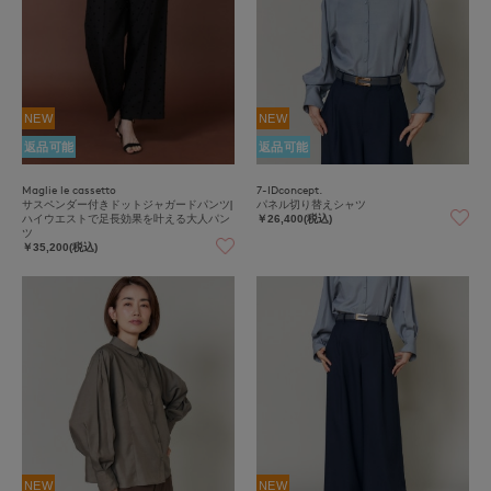
NEW
NEW
返品可能
返品可能
Maglie le cassetto
7-IDconcept.
サスペンダー付きドットジャガードパンツ|
パネル切り替えシャツ
ハイウエストで足長効果を叶える大人パン
￥26,400(税込)
ツ
￥35,200(税込)
NEW
NEW