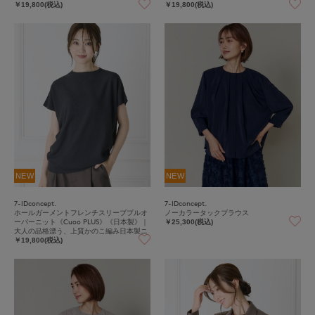
ット
ット
￥19,800(税込)
￥19,800(税込)
NEW
NEW
7-IDconcept.
7-IDconcept.
ホールガーメントフレンチスリーブプルオ
ノーカラータックブラウス
ーバーニット《Cuoo PLUS》《日本製》｜
￥25,300(税込)
大人の品格漂う、上質かのこ編み日本製ニ
ット
￥19,800(税込)