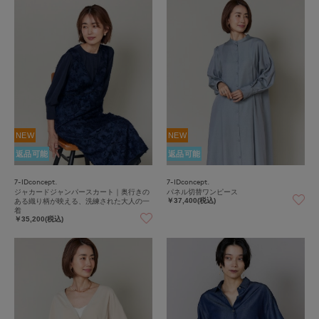
NEW
NEW
返品可能
返品可能
7-IDconcept.
7-IDconcept.
ジャカードジャンパースカート｜奥行きの
パネル切替ワンピース
ある織り柄が映える、洗練された大人の一
￥37,400(税込)
着
￥35,200(税込)