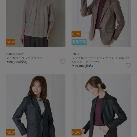
NEW
NEW
返品可能
7-IDconcept.
INED
ノーカラータックブラウス
シングルテーラードジャケット《Loro Pia
na/ロロ・ピアーナ》
￥25,300(税込)
￥99,000(税込)
NEW
NEW