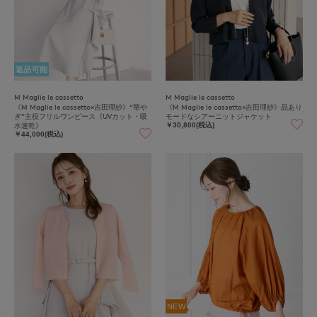
返品可能
M Maglie le cassetto
M Maglie le cassetto
《M Maglie le cassetto×吉田理紗》“華や
《M Maglie le cassetto×吉田理紗》品あり
ぎ”主役フリルワンピース《UVカット・吸
モードなシアーニットジャケット
水速乾》
￥30,800(税込)
￥44,000(税込)
NEW