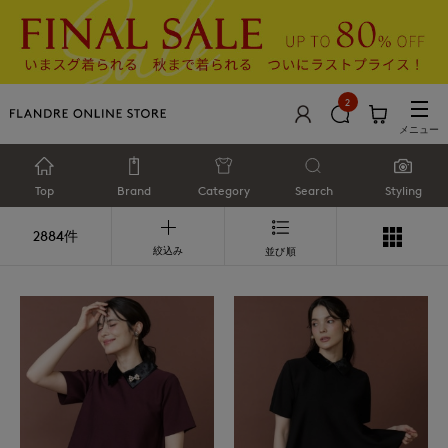
2
メニュー
Top
Brand
Category
Search
Styling
2884件
絞込み
並び順