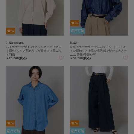
NEW
NEW
返品可能
7-IDconcept.
INED
バイカラーデザインVネックカーディガン
レギュラーカラーデニムシャツ ｜ モイス
｜深Vネックと配色リブが映える上品ニッ
トな肌触りと上品な光沢感で魅せる大人デ
ト羽織
ニム 軽量/手洗い可
￥24,200(税込)
￥31,900(税込)
NEW
NEW
返品可能
返品可能