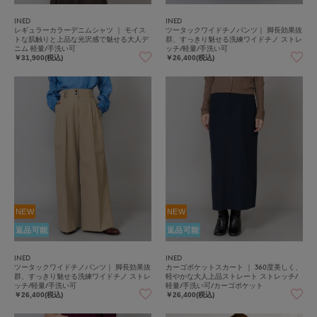
INED
INED
レギュラーカラーデニムシャツ ｜ モイス
ツータックワイドチノパンツ｜ 脚長効果抜
トな肌触りと上品な光沢感で魅せる大人デ
群、すっきり魅せる洗練ワイドチノ ストレ
ニム 軽量/手洗い可
ッチ/軽量/手洗い可
￥31,900(税込)
￥26,400(税込)
NEW
NEW
返品可能
返品可能
INED
INED
ツータックワイドチノパンツ｜ 脚長効果抜
カーゴポケットスカート ｜ 360度美しく、
群、すっきり魅せる洗練ワイドチノ ストレ
軽やかな大人上品ストレート ストレッチ/
ッチ/軽量/手洗い可
軽量/手洗い可/カーゴポケット
￥26,400(税込)
￥26,400(税込)