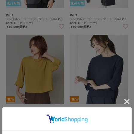
返品可能
返品可能
INED
INED
シングルテーラードジャケット《Loro Pia
シングルテーラードジャケット《Loro Pia
na/ロロ・ピアーナ》
na/ロロ・ピアーナ》
￥99,000(税込)
￥99,000(税込)
NEW
NEW
7-IDconcept.
7-IDconcept.
楊柳ロールアップ袖ブラウス|表情豊かな素
楊柳ロールアップ袖ブラウス|表情豊かな素
材感と上品なゆるシルエットの主役級トッ
材感と上品なゆるシルエットの主役級トッ
プス
プス
￥16,500(税込)
￥16,500(税込)