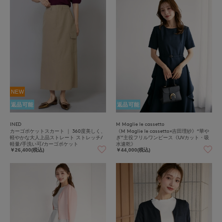
NEW
返品可能
返品可能
INED
M Maglie le cassetto
カーゴポケットスカート ｜ 360度美しく、
《M Maglie le cassetto×吉田理紗》“華や
軽やかな大人上品ストレート ストレッチ/
ぎ”主役フリルワンピース《UVカット・吸
軽量/手洗い可/カーゴポケット
水速乾》
￥26,400(税込)
￥44,000(税込)