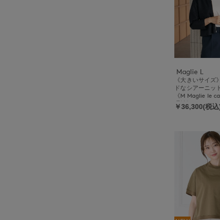
Maglie L
《大きいサイズ
ドなシアーニッ
《M Maglie le 
理紗》
￥36,300(税込