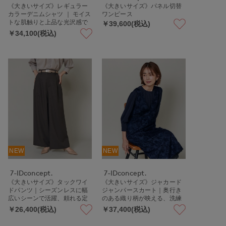
《大きいサイズ》レギュラー
《大きいサイズ》パネル切替
カラーデニムシャツ ｜ モイス
ワンピース
トな肌触りと上品な光沢感で
￥39,600(税込)
魅せる大人デニム 軽量/手洗い
￥34,100(税込)
可
NEW
NEW
7-IDconcept.
7-IDconcept.
《大きいサイズ》タックワイ
《大きいサイズ》ジャカード
ドパンツ｜シーズンレスに幅
ジャンパースカート｜奥行き
広いシーンで活躍、頼れる定
のある織り柄が映える、洗練
番アイテム
された大人の一着
￥26,400(税込)
￥37,400(税込)