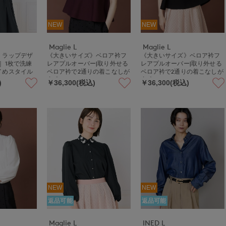
NEW
NEW
Maglie L
Maglie L
》ラップデザ
《大きいサイズ》ベロア衿フ
《大きいサイズ》ベロア衿フ
｜ 1枚で洗練
レアプルオーバー|取り外せる
レアプルオーバー|取り外せる
イめスタイル
ベロア衿で2通りの着こなしが
ベロア衿で2通りの着こなしが
ストマーク/
完成
完成
)
￥36,300(税込)
￥36,300(税込)
/細見え
NEW
NEW
返品可能
返品可能
Maglie L
INED L