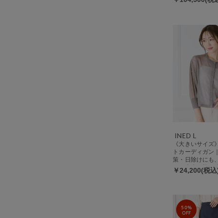
INED L
《大きいサイズ
トカーディガン
策・日除けにも
しい大人の抜け
￥24,200(税込
50%
OFF