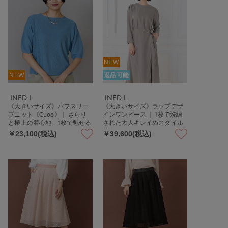
NEW
NEW
返品可能
INED L
INED L
《大きいサイズ》パフスリー
《大きいサイズ》ラップデザ
ブニット《Cuoo》｜ さらり
インワンピース ｜ 1枚で洗練
と極上の着心地。1枚で魅せる
された大人キレイめスタイル
洗練ボートネックニット 五分
共布リボン/ウエストマーク/
￥23,100(税込)
￥39,600(税込)
袖/二の腕カバー/鹿の子編み/
手洗い可/微光沢/細見え
ホールガーメント/快適素材