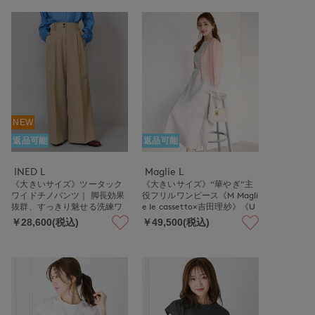
NEW
返品可能
返品可能
INED L
Maglie L
《大きいサイズ》ツータック
《大きいサイズ》“華やぎ”主
ワイドチノパンツ｜ 脚長効果
役フリルワンピース《M Magli
抜群、すっきり魅せる洗練ワ
e le cassetto×吉田理紗》《U
イドチノ ストレッチ/軽量/手
Vカット・吸水速乾》
￥28,600(税込)
￥49,500(税込)
洗い可