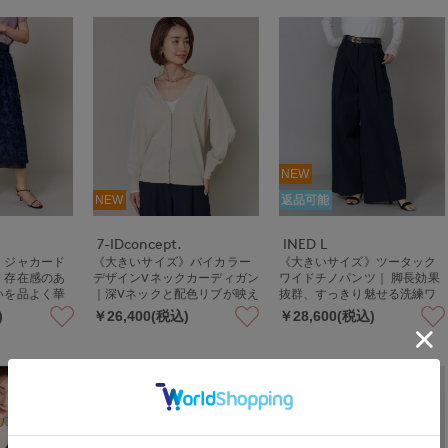
NEW
NEW
返品可能
7-IDconcept.
INED L
》ジャカード
《大きいサイズ》バイカラー
《大きいサイズ》ツータック
｜存在感のあ
デザインVネックカーディガン
ワイドチノパンツ｜ 脚長効果
いを品よく華
｜深Vネックと配色リブが映え
抜群、すっきり魅せる洗練ワ
る上品ニット羽織
イドチノ ストレッチ/軽量/手
)
￥26,400(税込)
￥28,600(税込)
洗い可