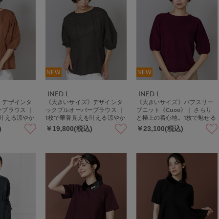
NEW
NEW
INED L
INED L
》デザインタ
《大きいサイズ》デザインタ
《大きいサイズ》パフスリー
ブラウス ｜
ックプルオーバーブラウス ｜
ブニット《Cuoo》｜ さらり
を叶える涼やか
1枚で華奢見えを叶える涼やか
と極上の着心地。1枚で魅せる
腕カバー/手洗
夏ブラウス 二の腕カバー/手洗
洗練ボートネックニット 五分
)
￥19,800(税込)
￥23,100(税込)
やせ
い可/清涼感/着やせ
袖/二の腕カバー/鹿の子編み/
ホールガーメント/快適素材