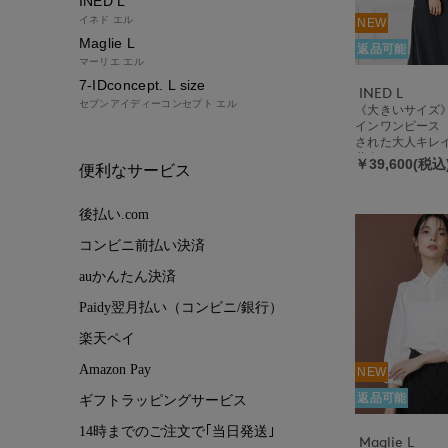
INED L
イネド エル
NEW
Maglie L
返品可能
マーリエ エル
7-IDconcept. L size
INED L
セブンアイディーコンセプト エル
《大きいサイズ
インワンピース 
された大人キレ
共布リボン/ウエ
￥39,600(税込
便利なサービス
手洗い可/微光沢
後払い.com
コンビニ前払い決済
auかんたん決済
Paidy翌月払い（コンビニ/銀行）
楽天ペイ
Amazon Pay
NEW
返品可能
ギフトラッピングサービス
14時までのご注文で｢当日発送｣
Maglie L