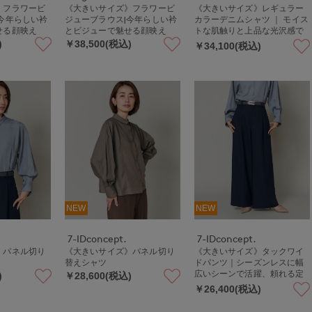
》フラワービ
《大きいサイズ》フラワービ
《大きいサイズ》レギュラー
今年らしい衿
ジューブラウス|今年らしい衿
カラーデニムシャツ ｜ モイス
せる顔映え
とビジューで魅せる顔映え
トな肌触りと上品な光沢感で
魅せる大人デニム 軽量/手洗い
)
￥38,500(税込)
￥34,100(税込)
可
NEW
NEW
7-IDconcept.
7-IDconcept.
》パネル切り
《大きいサイズ》パネル切り
《大きいサイズ》タックワイ
替えシャツ
ドパンツ｜シーズンレスに幅
広いシーンで活躍、頼れる定
)
￥28,600(税込)
番アイテム
￥26,400(税込)