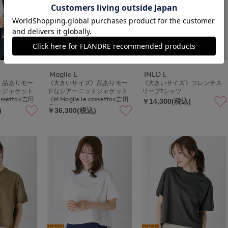
NEW
Maglie L
INED L
》品ありモー
《大きいサイズ》品ありモー
《大きいサイズ》フレンチス
トジャケット
ドなシアーニットジャケット
リーブTシャツ
cassetto×吉田
《M Maglie le cassetto×吉田
￥14,300(税込)
理紗》
)
￥36,300(税込)