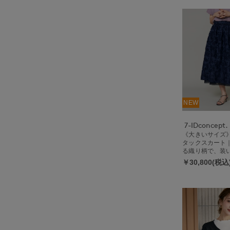
NEW
7-IDconcept.
《大きいサイズ
タックスカート
る織り柄で、装
やかに
￥30,800(税込