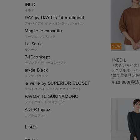
INED
イネド
DAY by DAY It's international
デイバイデイ イッツインターナショナル
Maglie le cassetto
マーリエ ル カセット
Le Souk
NEW
ルスーク
7-IDconcept.
INED L
セブンアイディーコンセプト
《大きいサイズ
ef-de Black
ックプルオーバー
1枚で華奢見え
エフデ ブラック
夏ブラウス 二の
￥19,800(税込
la veille by SUPERIOR CLOSET
い可/清涼感/着
ラベイユ バイ スーペリアクローゼット
FAVORITE SUKINAMONO
フェイバリット スキナモノ
ADER.bijoux
アデルビジュー
L size