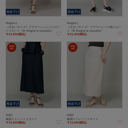
再値下げ
再値下げ
Maglie L
Maglie L
《大きいサイズ》グラデーションジャガー
《大きいサイズ》フラワーレース柄スカー
ドスカート《M Maglie le cassetto》
ト《M Maglie le cassetto》
￥23,650(税込)
￥21,450(税込)
40%
40%
OFF
OFF
再値下げ
再値下げ
INED
INED
麻調ストレートスカート
麻調ストレートスカート
￥15,840(税込)
￥15,840(税込)