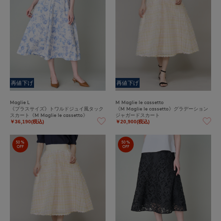
再値下げ
再値下げ
Maglie L
M Maglie le cassetto
《プラスサイズ》トワルドジュイ風タック
《M Maglie le cassetto》グラデーション
スカート《M Maglie le cassetto》
ジャガードスカート
￥36,190(税込)
￥20,900(税込)
50%
50%
OFF
OFF