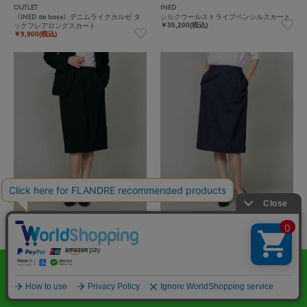
OUTLET
INED
《INED de base》デニムライクカルゼ タ
シルクウールストライプペンシルスカート
ックフレアロングスカート
￥35,200(税込)
￥9,900(税込)
INED
INED L
オゾン防縮加工ペンシルスカート
《大きいサイズ》シルクウールストライプ
ペンシルスカート
￥37,400(税込)
￥37,400(税込)
60%
OFF