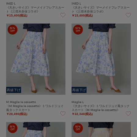
INED L
INED L
《大きいサイズ》マーメイドフレアスカー
《大きいサイズ》マーメイドフレアスカー
ト《三尋木奈保コラボ》
ト《三尋木奈保コラボ》
￥15,400(税込)
￥15,400(税込)
30%
30%
OFF
OFF
再値下げ
再値下げ
M Maglie le cassetto
Maglie L
《M Maglie le cassetto》トワルドジュイ
《大きいサイズ》トワルドジュイ風タック
風タックスカート
スカート《M Maglie le cassetto》
￥28,490(税込)
￥32,340(税込)
30%
50%
OFF
OFF