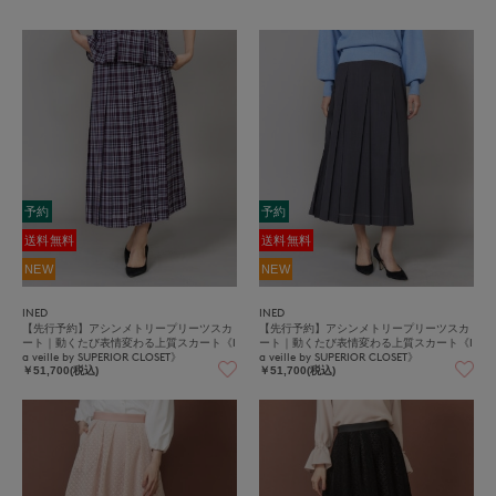
予約
予約
送料無料
送料無料
NEW
NEW
INED
INED
【先行予約】アシンメトリープリーツスカ
【先行予約】アシンメトリープリーツスカ
ート｜動くたび表情変わる上質スカート《l
ート｜動くたび表情変わる上質スカート《l
a veille by SUPERIOR CLOSET》
a veille by SUPERIOR CLOSET》
￥51,700(税込)
￥51,700(税込)