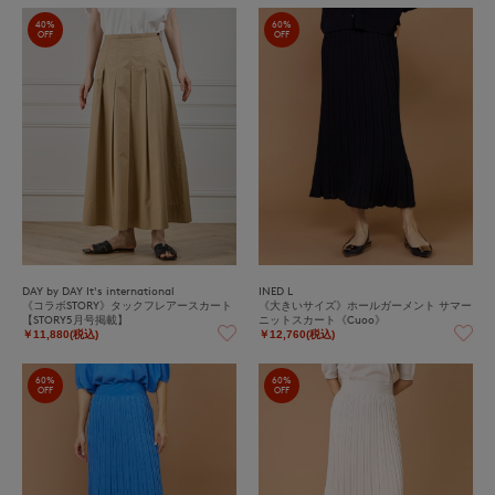
40%
60%
OFF
OFF
DAY by DAY It's international
INED L
《コラボSTORY》タックフレアースカート
《大きいサイズ》ホールガーメント サマー
【STORY5月号掲載】
ニットスカート《Cuoo》
￥11,880(税込)
￥12,760(税込)
60%
60%
OFF
OFF