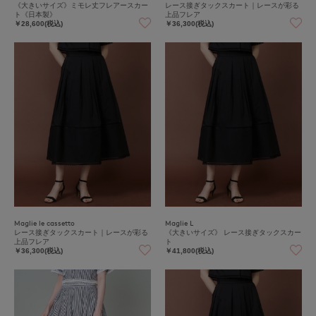
《大きいサイズ》ミモレ丈フレアースカー
レース接ぎタックスカート｜レースが彩る
ト《日本製》
上品フレア
￥28,600(税込)
￥36,300(税込)
Maglie le cassetto
Maglie L
レース接ぎタックスカート｜レースが彩る
《大きいサイズ》 レース接ぎタックスカー
上品フレア
ト
￥36,300(税込)
￥41,800(税込)