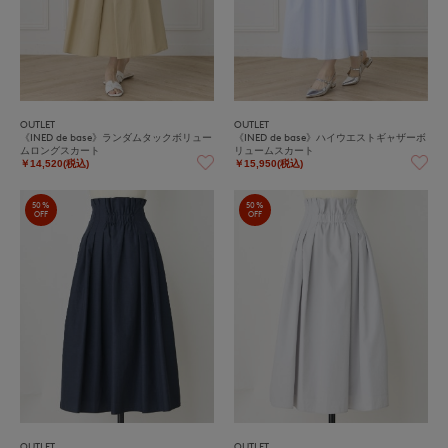
OUTLET
OUTLET
《INED de base》ランダムタックボリュー
《INED de base》ハイウエストギャザーボ
ムロングスカート
リュームスカート
￥14,520(税込)
￥15,950(税込)
50%
50%
OFF
OFF
OUTLET
OUTLET