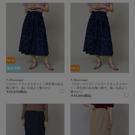
NEW
返品可能
NEW
7-IDconcept.
7-IDconcept.
ジャカードタックスカート｜存在感のある
《大きいサイズ》ジャカードタックスカー
織り柄で、装いを品よく華やかに
ト｜存在感のある織り柄で、装いを品よく
華やかに
￥28,600(税込)
￥30,800(税込)