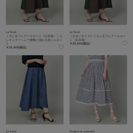
Le Souk
Le Souk
ミモレ丈フレアースカート《日本製》｜イ
《大きいサイズ》ミモレ丈フレアースカー
レギュラーヘムで優雅に揺れる美シルエッ
ト《日本製》
ト
￥28,600(税込)
￥26,400(税込)
Le Souk
Maglie le cassetto