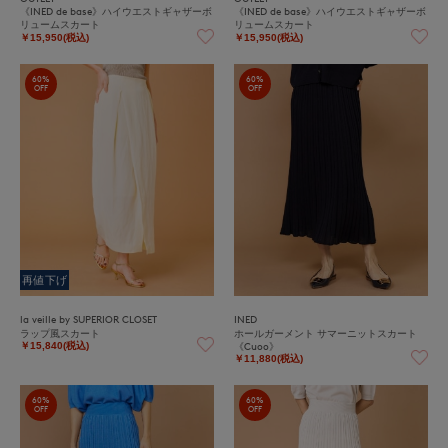
《INED de base》ハイウエストギャザーボ
《INED de base》ハイウエストギャザーボ
リュームスカート
リュームスカート
￥15,950(税込)
￥15,950(税込)
60%
60%
OFF
OFF
再値下げ
la veille by SUPERIOR CLOSET
INED
ラップ風スカート
ホールガーメント サマーニットスカート
《Cuoo》
￥15,840(税込)
￥11,880(税込)
60%
60%
OFF
OFF