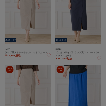
再値下げ
再値下げ
INED
INED L
ラップ風ストレートシルエットスカート
《大きいサイズ》ラップ風ストレートシル
エットスカート
￥13,200(税込)
￥14,300(税込)
50%
60%
OFF
OFF