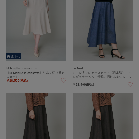
再値下げ
M Maglie le cassetto
Le Souk
《M Maglie le cassetto》リネン切り替え
ミモレ丈フレアースカート《日本製》｜イ
スカート
レギュラーヘムで優雅に揺れる美シルエッ
ト
￥16,500(税込)
￥26,400(税込)