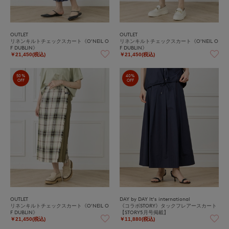
OUTLET
OUTLET
リネンキルトチェックスカート《O'NEIL O
リネンキルトチェックスカート《O'NEIL O
F DUBLIN》
F DUBLIN》
￥21,450(税込)
￥21,450(税込)
50%
40%
OFF
OFF
OUTLET
DAY by DAY It's international
リネンキルトチェックスカート《O'NEIL O
《コラボSTORY》タックフレアースカート
F DUBLIN》
【STORY5月号掲載】
￥21,450(税込)
￥11,880(税込)