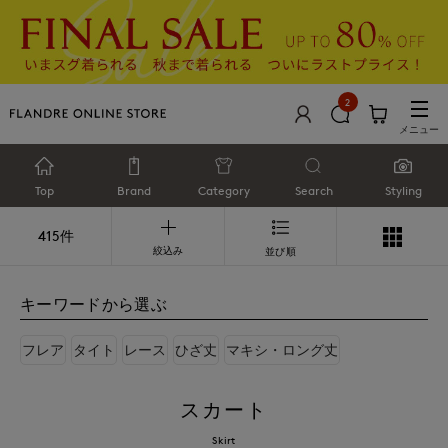
2
メニュー
Top
Brand
Category
Search
Styling
415件
絞込み
並び順
キーワードから選ぶ
フレア
タイト
レース
ひざ丈
マキシ・ロング丈
スカート
Skirt