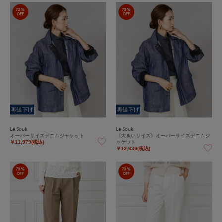
70%
70%
OFF
OFF
再値下げ
再値下げ
Le Souk
Le Souk
オーバーサイズデニムジャケット
《大きいサイズ》オーバーサイズデニムジ
ャケット
￥11,979(税込)
￥12,639(税込)
70%
70%
OFF
OFF