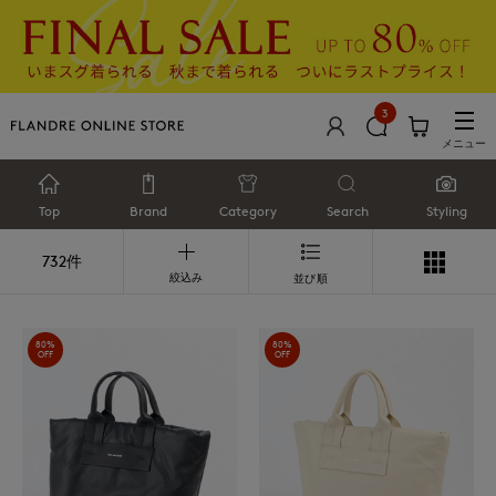
3
メニュー
Top
Brand
Category
Search
Styling
732件
絞込み
並び順
80%
80%
OFF
OFF