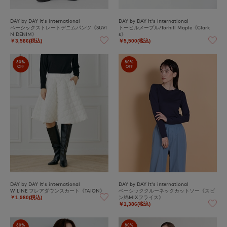
DAY by DAY It's international
DAY by DAY It's international
ベーシックストレートデニムパンツ《SUVI
トーヒルメープル/Torhill Maple《Clark
N DENIM》
s》
￥3,586(税込)
￥5,500(税込)
80%
80%
OFF
OFF
DAY by DAY It's international
DAY by DAY It's international
W LINE フレアダウンスカート《TAION》
ベーシッククルーネックカットソー《スビ
ン綿MIXフライス》
￥1,980(税込)
￥1,386(税込)
80%
80%