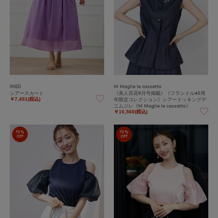
INED
M Maglie le cassetto
シアースカート
《美人百花9月号掲載》《フランドル45周
年限定コレクション》シアードッキングデ
￥7,491(税込)
ニムジレ《M Maglie le cassetto》
￥10,560(税込)
70%
70%
OFF
OFF