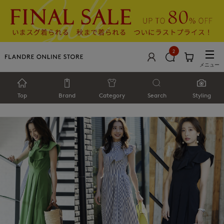
2
メニュー
Top
Brand
Category
Search
Styling