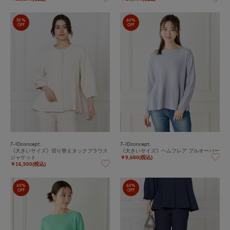
50%
60%
OFF
OFF
7-IDconcept.
7-IDconcept.
《大きいサイズ》切り替えタックブラウス
《大きいサイズ》ヘムフレア プルオーバー
ジャケット
￥9,680(税込)
￥16,500(税込)
60%
60%
OFF
OFF