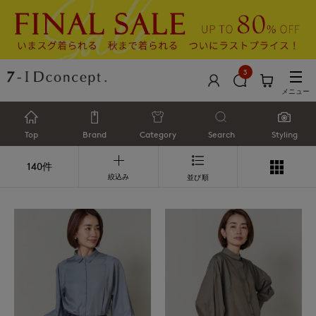
3
メニュー
Top
Brand
Category
Search
Styling
140件
絞込み
並び順