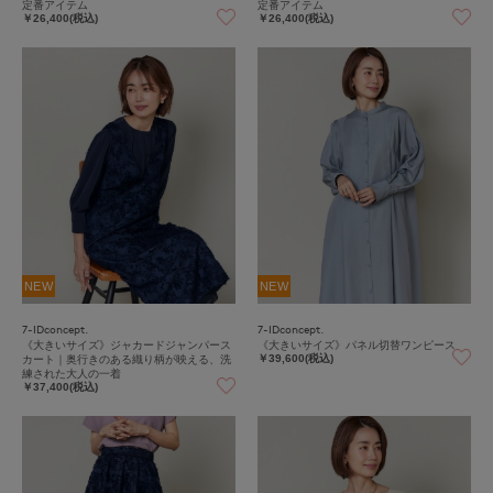
定番アイテム
定番アイテム
￥26,400(税込)
￥26,400(税込)
NEW
NEW
7-IDconcept.
7-IDconcept.
《大きいサイズ》ジャカードジャンパース
《大きいサイズ》パネル切替ワンピース
カート｜奥行きのある織り柄が映える、洗
￥39,600(税込)
練された大人の一着
￥37,400(税込)