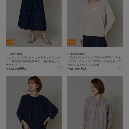
NEW
NEW
7-IDconcept.
7-IDconcept.
《大きいサイズ》ジャカードタックスカー
《大きいサイズ》バイカラーデザインVネ
ト｜存在感のある織り柄で、装いを品よく
ックカーディガン｜深Vネックと配色リブ
華やかに
が映える上品ニット羽織
￥30,800(税込)
￥26,400(税込)