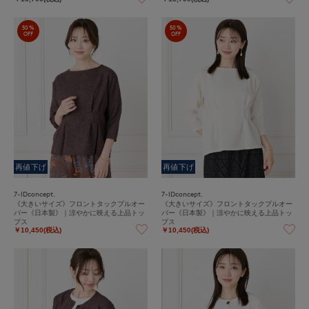
50%
50%
OFF
OFF
再値下げ
再値下げ
7-IDconcept.
7-IDconcept.
《大きいサイズ》フロントタックプルオー
《大きいサイズ》フロントタックプルオー
バー《日本製》｜涼やかに映える上品トッ
バー《日本製》｜涼やかに映える上品トッ
プス
プス
￥10,450(税込)
￥10,450(税込)