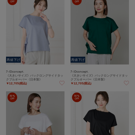
OFF
OFF
再値下げ
再値下げ
7-IDconcept.
7-IDconcept.
《大きいサイズ》バックロングサイドタッ
《大きいサイズ》バックロングサイドタッ
クプルオーバー《日本製》
クプルオーバー《日本製》
￥12,705(税込)
￥12,705(税込)
30%
30%
OFF
OFF