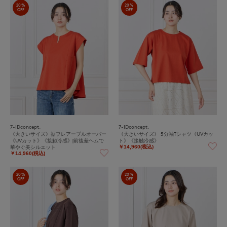
20%
20%
OFF
OFF
7-IDconcept.
7-IDconcept.
《大きいサイズ》裾フレアープルオーバー
《大きいサイズ》 5分袖Tシャツ《UVカッ
《UVカット》《接触冷感》|前後差ヘムで
ト》《接触冷感》
華やぐ美シルエット
￥14,960(税込)
￥14,960(税込)
20%
20%
OFF
OFF