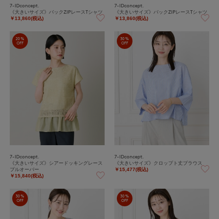
7-IDconcept.
7-IDconcept.
《大きいサイズ》バックZIPレースTシャツ
《大きいサイズ》バックZIPレースTシャツ
￥13,860(税込)
￥13,860(税込)
20%
30%
OFF
OFF
7-IDconcept.
7-IDconcept.
《大きいサイズ》シアードッキングレース
《大きいサイズ》クロップト丈ブラウス
プルオーバー
￥15,477(税込)
￥15,840(税込)
30%
30%
OFF
OFF