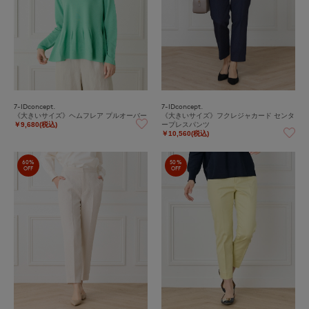
7-IDconcept.
7-IDconcept.
《大きいサイズ》ヘムフレア プルオーバー
《大きいサイズ》フクレジャカード センタ
ープレスパンツ
￥9,680(税込)
￥10,560(税込)
60%
50%
OFF
OFF