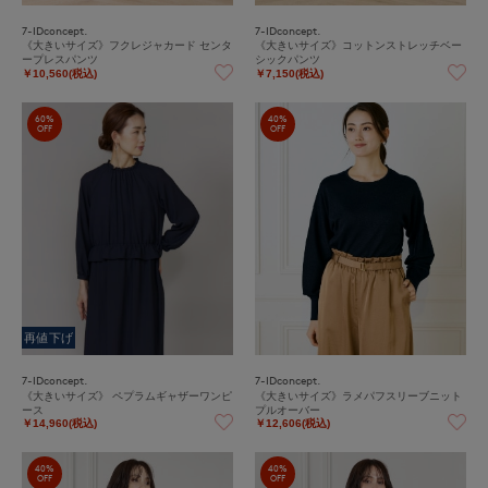
7-IDconcept.
7-IDconcept.
《大きいサイズ》フクレジャカード センタ
《大きいサイズ》コットンストレッチベー
ープレスパンツ
シックパンツ
￥10,560(税込)
￥7,150(税込)
60%
40%
OFF
OFF
再値下げ
7-IDconcept.
7-IDconcept.
《大きいサイズ》 ペプラムギャザーワンピ
《大きいサイズ》ラメパフスリーブニット
ース
プルオーバー
￥14,960(税込)
￥12,606(税込)
40%
40%
OFF
OFF