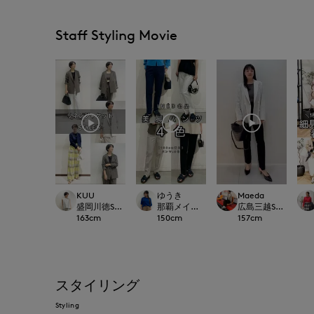
Staff Styling Movie
KUU
ゆうき
Maeda
盛岡川徳SUPERIOR CLOSET
那覇メインプレイスI.T.'S.international
広島三越SUPERIORC
163
cm
150
cm
157
cm
スタイリング
Styling