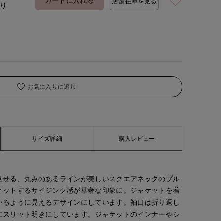
カートに入れる
店舗在庫を見る
あり
着用サイズ:09(M)
モデ
お気に入りに追加
サイズ詳細
購入レビュー
見せる、丸みのあるラインが美しいスクエアネックのプル
ィットするサイジング感が華奢な印象に。ジャケットを着
いるように見えるデザインにしています。袖口は折り返し
にスリット明きにしています。ジャケットのインナーやシ