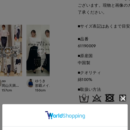
ございます。現物と画像の
了承ください。
■サイズ表記はあくまで目
■品番
61190009
■原産国
中国製
■クオリティ
綿100%
Jinda
ao
ゆうき
KUU
広島三越SUPERIORCLOSET
LOSET
岡山天満屋SUPERIORCLOSET
那覇メインプレイスI.T.'S.international
盛岡川徳SUPERIOR
■取扱い方法
170
cm
157
cm
150
cm
163
cm
取り扱いについて
もっと見る