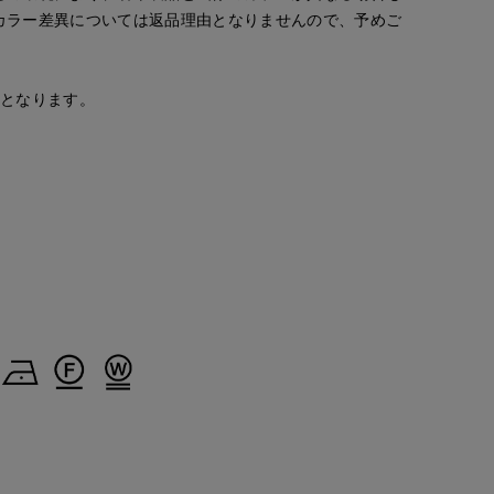
カラー差異については返品理由となりませんので、予めご
安となります。
tanaka
KUU
ao
 CLOSET
岡山天満屋SUPERIORCLOSET
盛岡川徳SUPERIOR CLOSET
岡山天満屋SUPERIORCLOSET
170
cm
163
cm
157
cm