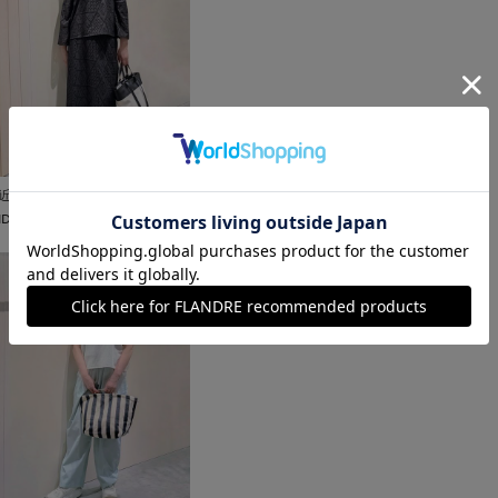
近鉄あべのハルカス7-
IDconcept.