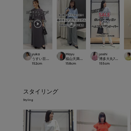
yuka
Mayu
yoshi
うすい百貨店SUPERIOR CLOSET
福山天満屋店INED/7-IDconcept./Maglie
博多大丸7-IDconcep
152
cm
158
cm
155
cm
スタイリング
Styling