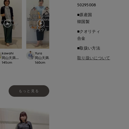
50295008
■原産国
韓国製
■クオリティ
合金
■取扱い方法
kawahi
Yura
kawahi
Yura
取り扱いについて
t.
岡山天満屋7-IDconcept.
岡山天満屋7-IDconcept.
岡山天満屋7-IDconcept.
岡山天満屋7-IDcon
145
cm
160
cm
145
cm
160
cm
もっと見る