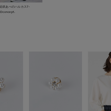
近鉄あべのハルカス7-
IDconcept.