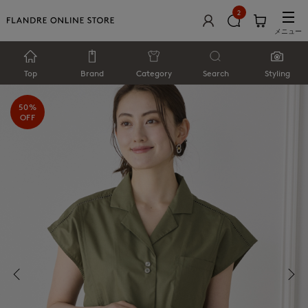
2
メニュー
Top
Brand
Category
Search
Styling
50%
OFF