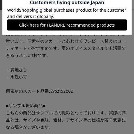
アイテム説明
サイズ詳細
購入レビュー
少しハリ感がありマットな質感のブラウス。レースとのコンビ
の素材がきちんと見えし、上品な印象を演出します。ショート
丈と裾のギャザーデザインでトレンドライクなスタイリングが
叶います。同素材のスカートとあわせてワンピース見えのコー
ディネートがおすすめです。夏のオフィススタイルでも活躍で
きるうれしい1枚です。
・裏地なし
・水洗い可
同素材のスカート品番:2762152002
■サンプル撮影商品■
こちらの商品はサンプルでの撮影となっております。実際の商
品とは、サイズや色味、素材、デザイン等の仕様が若干変更に
なる場合がございます。