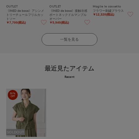
OUTLET
OUTLET
Maglie le cassetto
《INED de base》アシンメ
《INED de base》接触冷感
フラワー刺繍ブラウス
トリーチュールフリルカッ
ボートネックドルマンプル
￥12,320(税込)
トソー
オーバー
￥7,700(税込)
￥5,940(税込)
一覧を見る
最近見たアイテム
Recent
50%
OFF
SOLDOUT