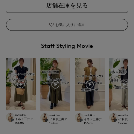
店舗在庫を見る
お気に入りに追加
Staff Styling Movie
makiko
makiko
makiko
makiko
イネド三井アウトレットパーク多摩南大沢店
イネド三井アウトレットパーク多摩南大沢店
イネド三井アウトレットパーク多摩
イネド三井
153
cm
153
cm
153
cm
153
cm