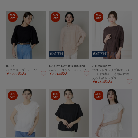
50%
60%
50%
OFF
OFF
OFF
再値下げ
再値下げ
INED
DAY by DAY It's international
7-IDconcept.
パフスリーブカットソー
ハイゲージジャージシャツ
フロントタックプルオーバ
ー《日本製》｜涼やかに映
￥7,700(税込)
￥7,040(税込)
える上品トップス
￥9,350(税込)
50%
40%
60%
OFF
OFF
OFF