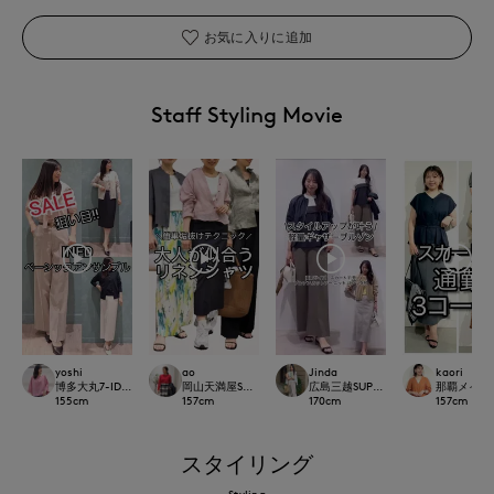
お気に入りに追加
Staff Styling Movie
yoshi
ao
Jinda
kaori
博多大丸7-IDconcept.
岡山天満屋SUPERIORCLOSET
広島三越SUPERIORCLOSET
那覇メインプレイ
155
cm
157
cm
170
cm
157
cm
スタイリング
Styling