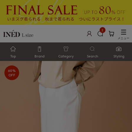
2
メニュー
Top
Brand
Category
Search
Styling
60%
OFF