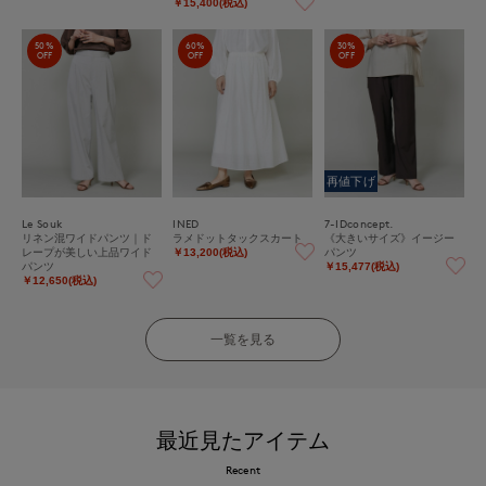
￥15,400(税込)
50%
60%
30%
OFF
OFF
OFF
再値下げ
Le Souk
INED
7-IDconcept.
リネン混ワイドパンツ｜ド
ラメドットタックスカート
《大きいサイズ》イージー
レープが美しい上品ワイド
パンツ
￥13,200(税込)
パンツ
￥15,477(税込)
￥12,650(税込)
一覧を見る
最近見たアイテム
Recent