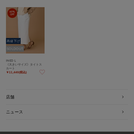
60%
OFF
再値下げ
SOLDOUT
INED L
《大きいサイズ》タイトス
カート
￥11,440(税込)
店舗
ニュース