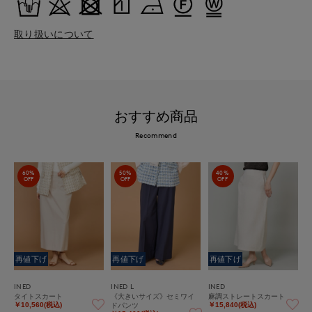
取り扱いについて
おすすめ商品
Recommend
60%
50%
40%
OFF
OFF
OFF
再値下げ
再値下げ
再値下げ
INED
INED L
INED
タイトスカート
《大きいサイズ》セミワイ
麻調ストレートスカート
ドパンツ
￥10,560(税込)
￥15,840(税込)