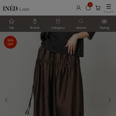
2
メニュー
Top
Brand
Category
Search
Styling
30%
OFF