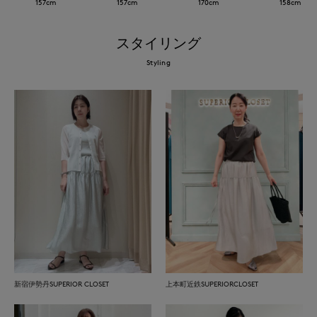
157
cm
157
cm
170
cm
158
cm
スタイリング
Styling
新宿伊勢丹SUPERIOR CLOSET
上本町近鉄SUPERIORCLOSET