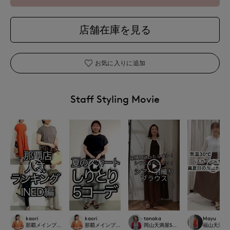
店舗在庫を見る
お気に入りに追加
Staff Styling Movie
kaori
kaori
tanaka
Mayu
那覇メインプレイスI.T.'S.international
那覇メインプレイスI.T.'S.international
岡山天満屋SUPERIORCLOSET
福山天満屋店IN