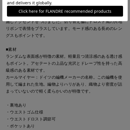
■デザイン
素材感を活かした表情豊かなギャザースカート。ウエストゴム
仕様でイージーな着心地です。切り替え位置にゴムギャザーを
施しアクセントをつけました。切り替え脇にドロスト風の共地
リボンで表情をプラスしています。モード感のある長めのレン
グスもポイントです。
■素材
ランダムな表面感が特徴の素材。軽量且つ清涼感のある透け感
もポイント。アセテートの上品な光沢とドレープ性を持った高
級感のある素材です。
カールマイヤー：ドイツの編機メーカーの名称。この編機を使
用して編まれた生地。編物よりハリがあり、織物より密度が詰
まっていないので軽く柔らかいのが特徴です。
・裏地あり
・ウエストゴム仕様
・ウエストドロスト調節可
・ポケットあり