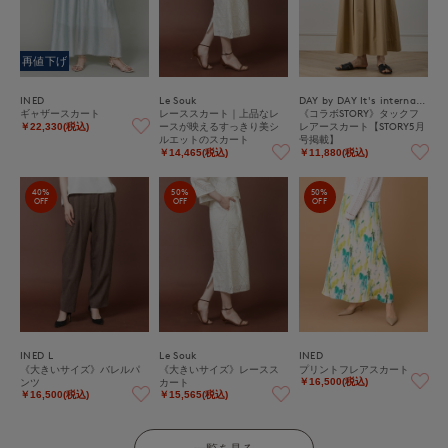
再値下げ
INED
Le Souk
DAY by DAY It's international
ギャザースカート
レーススカート｜上品なレ
《コラボSTORY》タックフ
ースが映えるすっきり美シ
レアースカート【STORY5月
￥22,330(税込)
ルエットのスカート
号掲載】
￥14,465(税込)
￥11,880(税込)
40%
50%
50%
OFF
OFF
OFF
INED L
Le Souk
INED
《大きいサイズ》バレルパ
《大きいサイズ》レースス
プリントフレアスカート
ンツ
カート
￥16,500(税込)
￥16,500(税込)
￥15,565(税込)