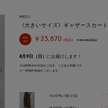
INED L
《大きいサイズ》ギャザースカー
￥23,870
30%
(税込)
￥34,100(税込)
OFF
8月9日（日）
にお届けします！
※22時間
41分
以内
のご注文、ご入金が対象です。
※一部例外地域がございます。
13(13号)
残り1点
15(15号)
在庫なし