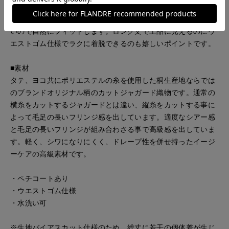
華やかな表情のオリジナルのジャガード素材を使用したAライ
ンシルエットのスカートです。 バイアスカット仕様で伸びがよ
いので自然にフィットします。ロング丈で上品に見えるのにウ
エストゴム仕様でラクに着脱できるのも嬉しいポイントです。
■素材
タテ、ヨコ共にポリエステルの糸を使用した桐生産地ならでは
のブランドオリジナル柄のカットジャガード織物です。通常の
横糸をカットするジャガードとは違い、縦糸をカットする事に
よって毛足の長いフリンジ感を出しています。適度なシアー感
と毛足の長いフリンジが組み合わさる事で高級感を出していま
す。軽く、シワになりにくく、ドレープ性を併せ持ったイージ
ーケアの高級素材です。
・ペチコートあり
・ウエストゴム仕様
・水洗い可
※生地バイアスカット仕様のため、総丈に若干の個体差が生じ