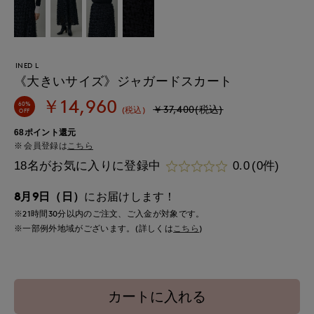
INED L
《大きいサイズ》ジャガードスカート
￥14,960
60%
￥37,400(税込)
(税込)
OFF
68ポイント還元
会員登録は
こちら
18名がお気に入りに登録中
0.0
(0件)
8月9日（日）
にお届けします！
※21時間
30分
以内
のご注文、ご入金が対象です。
※一部例外地域がございます。(詳しくは
こちら
)
カートに入れる