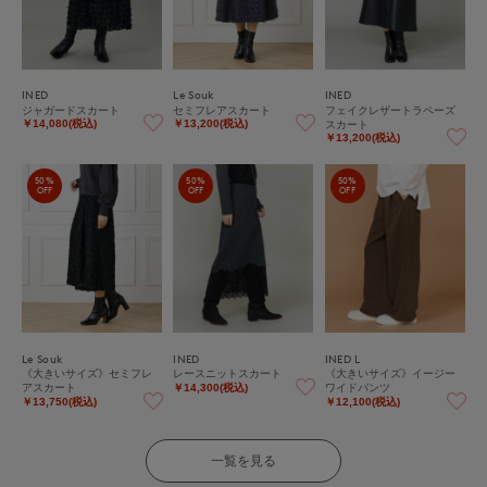
INED
Le Souk
INED
ジャガードスカート
セミフレアスカート
フェイクレザートラペーズ
スカート
￥14,080(税込)
￥13,200(税込)
￥13,200(税込)
50%
50%
50%
OFF
OFF
OFF
Le Souk
INED
INED L
《大きいサイズ》セミフレ
レースニットスカート
《大きいサイズ》イージー
アスカート
ワイドパンツ
￥14,300(税込)
￥13,750(税込)
￥12,100(税込)
一覧を見る