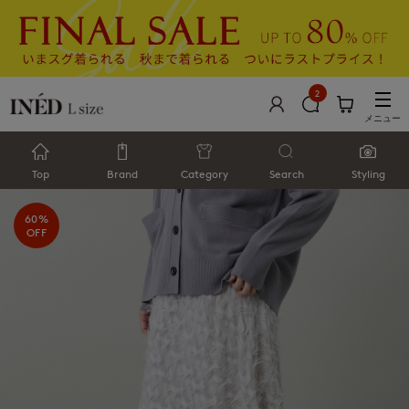
2
メニュー
Top
Brand
Category
Search
Styling
60%
OFF