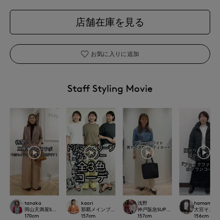
店舗在庫を見る
お気に入りに追加
Staff Styling Movie
tanaka
kaori
浅野
hamamoto
岡山天満屋SUPERIORCLOSET
那覇メインプレイスI.T.'S.international
神戸阪急SUPERIORCLOSET
大宮そごうI
170
cm
157
cm
157
cm
156
cm