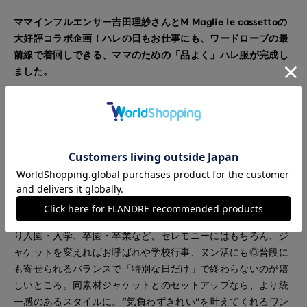
ママインフルエンサー吉田理紗さんとM Maglie le cassettoの
大好評コラボ企画！ハレの日もお仕事にも、ワードローブの最
前線で着回しできる、ママのための「品よく」ハレ服が完成し
ました。
■デザイン
一枚で雰囲気を纏えるワンピース。綺麗めだけど、かしこまり
すぎずに着られるデザインです。スカート部分には、歩くたび
揺れるシフォンのプリーツがアシメトリーにデザインされたや
りすぎない華やかさで、写真にも印象が残るちょうどいい存在
感。肩にもふっくらとタックを入れることで存在感のあるワン
ピースです。色合わせは、白にはやわらかいベージュ。ネイビ
ーは同色で、すっと落ち着いた印象に。カラーで雰囲気が変わ
り入園・入学、卒園・卒業など、セレモニーにはもちろん、ジ
ャケットを変えればお呼ばれや学校行事、ヌン活にも◎普段に
も寄せられるバランスで「特別な日だけ」で終わらないのが嬉
しいところ。同素材ジャケットとのセットアップなら、より統
一感のあるスタイルに。“気負わずきれい”を叶えてくれるワン