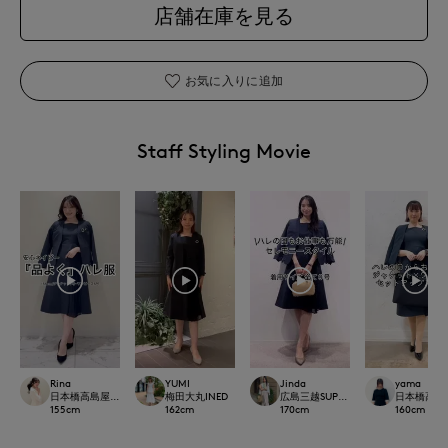
店舗在庫を見る
お気に入りに追加
Staff Styling Movie
Jinda
Rina
YUMI
yama
広島三越SUPERIORCLOSET
日本橋高島屋M Maglie le cassetto
梅田大丸INED
日本橋高島屋S
170
cm
155
cm
162
cm
160
cm