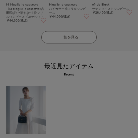
M Maglie le cassetto
Maglie le cassetto
ef-de Black
《M Maglie le cassetto×吉
バイカラー袖フリルワンピ
サテンツイストワンピース
田理紗》“華やぎ”主役フリ
ース
￥26,400(税込)
ルワンピース《UVカット・
￥44,000(税込)
吸水速乾》
￥44,000(税込)
一覧を見る
最近見たアイテム
Recent