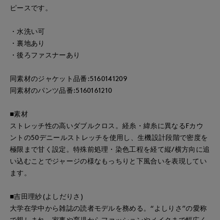
ピースです。
・水洗い可
・裏地あり
・後ろファスナーあり
同素材のジャケット品番:5160141209
同素材のパンツ品番:5160161210
■素材
ストレッチ性の高いダブルクロス。経糸・緯糸に異なるFカウ
ントの50デニールストレッチを使用し、生機設計段階で密度を
極限まで甘く設定。特殊前処理・染色工程を経て縦/横方向に追
い込むことでジャージの様なもっちりと下風合いを表現してい
ます。
■吉田理紗(よしだりさ)
大学在学中から雑誌の読者モデルを務める。“よしりさ”の愛称
で親しまれ、家事や育児からファッションやメイクまで幅広く