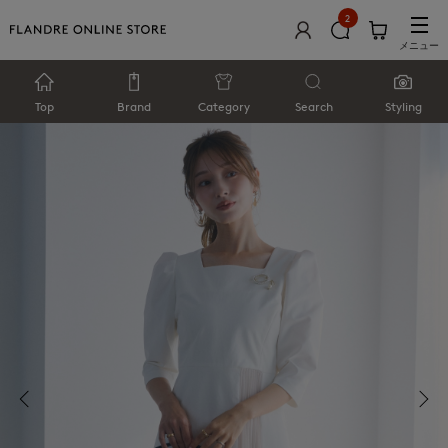
2
メニュー
Top
Brand
Category
Search
Styling