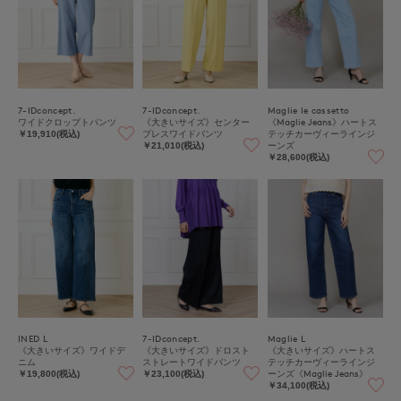
7-IDconcept.
7-IDconcept.
Maglie le cassetto
ワイドクロップトパンツ
《大きいサイズ》センター
《Maglie Jeans》ハートス
プレスワイドパンツ
テッチカーヴィーラインジ
￥19,910(税込)
ーンズ
￥21,010(税込)
￥28,600(税込)
INED L
7-IDconcept.
Maglie L
《大きいサイズ》ワイドデ
《大きいサイズ》ドロスト
《大きいサイズ》ハートス
ニム
ストレートワイドパンツ
テッチカーヴィーラインジ
ーンズ《Maglie Jeans》
￥19,800(税込)
￥23,100(税込)
￥34,100(税込)