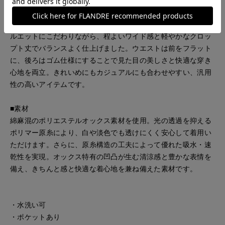
綿麻混のポリエステル素材を使用し、白や淡色でも透けにくく
安心して着用いただけるクロップトパンツ。すっきりとしたシ
ルエットにこだわりながら、程よいワイド感と軽やかなクロッ
プト丈でバランスよく仕上げました。ウエストは前をフラット
に、後ろはゴム仕様にすることで見た目の美しさと快適な穿き
心地を両立。きれいめにもカジュアルにも合わせやすい、汎用
性の高いアイテムです。
■素材
綿麻混のポリエステルオックス素材を使用。光の透過を抑える
ポリマー原糸により、白や淡色でも透けにくく安心して着用い
ただけます。さらに、原糸構造の工夫によって優れた吸水・速
乾性を実現。オックス特有の凹凸が生む清涼感と豊かな表情を
備え、きちんと感と快適な着心地を兼ね備えた素材です。
・水洗い可
・ポケットあり