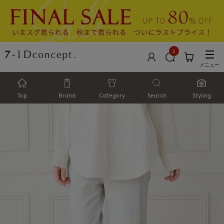
2
メニュー
Top
Brand
Category
Search
Styling