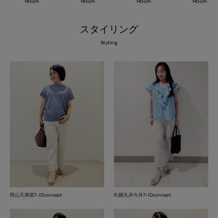
145
cm
145
cm
145
cm
145
cm
スタイリング
Styling
岡山天満屋7-IDconcept.
札幌丸井今井7-IDconcept.