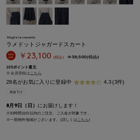
Maglie le cassetto
ラメドットジャガードスカート
￥23,100
40%
￥38,500(税込)
(税込)
OFF
105ポイント還元
会員登録は
こちら
28名がお気に入りに登録中
4.3
(3件)
再値下げ
8月9日（日）
にお届けします！
※32時間
22分
以内
のご注文、ご入金が対象です。
※一部例外地域がございます。(詳しくは
こちら
)