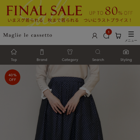
3
メニュー
Top
Brand
Category
Search
Styling
40%
OFF