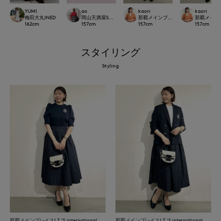
YUMI
ao
kaori
kaori
梅田大丸INED
岡山天満屋SUPERIORCLOSET
那覇メインプレイスI.T.'S.internation
那覇メインプレイ
162
cm
157
cm
157
cm
157
cm
スタイリング
Styling
那覇メインプレイスI.T.'S.international
那覇メインプレイスI.T.'S.international