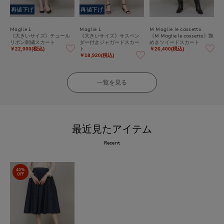
再値下げ
再値下げ
Maglie L
Maglie L
M Maglie le cassetto
《大きいサイズ》チュール
《大きいサイズ》サスペン
《M Maglie le cassetto》艶
リボン刺繍スカート
ダー付きジャガードスカー
めきツイードスカート
ト
￥22,000(税込)
￥26,400(税込)
￥18,920(税込)
一覧を見る
最近見たアイテム
Recent
40%
OFF