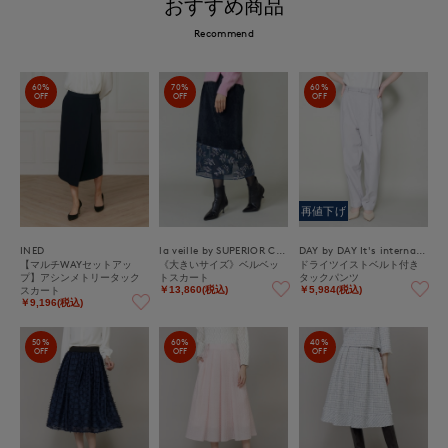
おすすめ商品
Recommend
60%
70%
60%
OFF
OFF
OFF
再値下げ
INED
la veille by SUPERIOR CLOSET
DAY by DAY It's international
【マルチWAYセットアッ
《大きいサイズ》ベルベッ
ドライツイストベルト付き
プ】アシンメトリータック
トスカート
タックパンツ
スカート
￥13,860(税込)
￥5,984(税込)
￥9,196(税込)
50%
60%
40%
OFF
OFF
OFF