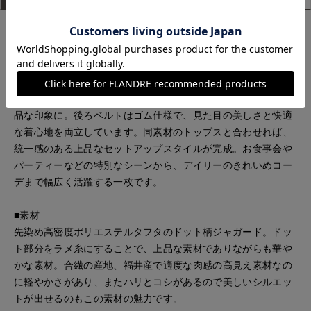
■デザイン
上品なラメ糸を贅沢に織り込んだドットジャガード素材を使用
したタックスカート。動くたびにほどよくきらめき、装いに華
やかさを添えます。ウエストまわりはすっきりと、裾に向かっ
てふんわり広がるタックフレアシルエットで、クラシカルで上
品な印象に。後ろベルトはゴム仕様で、見た目の美しさと快適
な着心地を両立しています。同素材のトップスと合わせれば、
統一感のある上品なセットアップスタイルが完成。お食事会や
パーティーなどの特別なシーンから、デイリーのきれいめコー
デまで幅広く活躍する一枚です。
■素材
先染め高密度ポリエステルタフタのドット柄ジャガード。ドッ
ト部分をラメ糸にすることで、上品な素材でありながらも華や
かな素材。合繊の産地、福井産で適度な肉感の高見え素材なの
に軽やかさがあり、またハリとコシがあるので美しいシルエッ
トが出せるのもこの素材の魅力です。