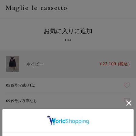
お気に入りに追加
Like
￥23,100 (税込)
ネイビー
05(5号)
残り1点
09(9号)
在庫なし