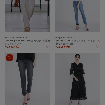
M Maglie le cassetto
Maglie le cassetto
《M Maglie le cassetto×吉田理紗》快適セ
《Maglie Jeans》スリムストレートデニム
ミワイドパンツ
【VERY6月号掲載】
￥9,680(税込)
￥12,650(税込)
50%
OFF