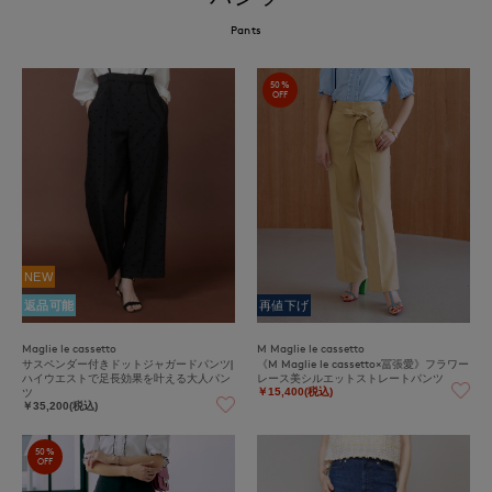
Pants
50%
OFF
NEW
返品可能
再値下げ
Maglie le cassetto
M Maglie le cassetto
サスペンダー付きドットジャガードパンツ|
《M Maglie le cassetto×冨張愛》フラワー
ハイウエストで足長効果を叶える大人パン
レース美シルエットストレートパンツ
ツ
￥15,400(税込)
￥35,200(税込)
50%
OFF