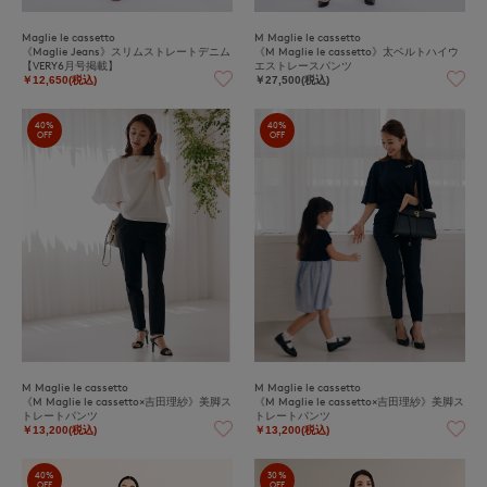
Maglie le cassetto
M Maglie le cassetto
《Maglie Jeans》スリムストレートデニム
《M Maglie le cassetto》太ベルトハイウ
【VERY6月号掲載】
エストレースパンツ
￥12,650(税込)
￥27,500(税込)
40%
40%
OFF
OFF
M Maglie le cassetto
M Maglie le cassetto
《M Maglie le cassetto×吉田理紗》美脚ス
《M Maglie le cassetto×吉田理紗》美脚ス
トレートパンツ
トレートパンツ
￥13,200(税込)
￥13,200(税込)
40%
30%
OFF
OFF