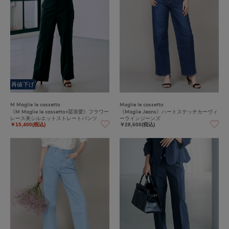
再値下げ
M Maglie le cassetto
Maglie le cassetto
《M Maglie le cassetto×冨張愛》フラワー
《Maglie Jeans》ハートステッチカーヴィ
レース美シルエットストレートパンツ
ーラインジーンズ
￥15,400(税込)
￥28,600(税込)