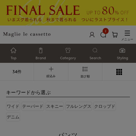
2
メニュー
Top
Brand
Category
Search
Styling
34件
絞込み
並び順
キーワードから選ぶ
ワイド
テーパード
スキニー
フルレングス
クロップド
デニム
パンツ