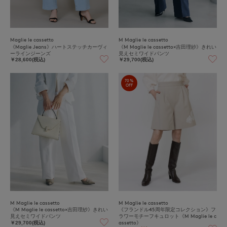
Maglie le cassetto
M Maglie le cassetto
《Maglie Jeans》ハートステッチカーヴィ
《M Maglie le cassetto×吉田理紗》きれい
ーラインジーンズ
見えセミワイドパンツ
￥28,600(税込)
￥29,700(税込)
70%
OFF
M Maglie le cassetto
M Maglie le cassetto
《M Maglie le cassetto×吉田理紗》きれい
《フランドル45周年限定コレクション》フ
見えセミワイドパンツ
ラワーモチーフキュロット《M Maglie le c
assetto》
￥29,700(税込)