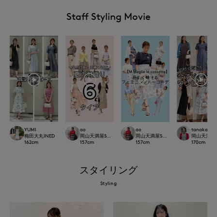
Staff Styling Movie
YUMI
ao
ao
tanaka
梅田大丸INED
岡山天満屋SUPERIORCLOSET
岡山天満屋SUPERIORCLOSET
岡山天満屋SU
162
cm
157
cm
157
cm
170
cm
スタイリング
Styling