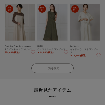
70%
60%
50%
OFF
OFF
OFF
DAY by DAY It's international
INED
Le Souk
Aラインキャミワンピース
ウエストタックワンピース
ギャザーウエストワンピー
ス
￥4,488(税込)
￥14,080(税込)
￥17,600(税込)
一覧を見る
最近見たアイテム
Recent