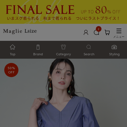
2
メニュー
Top
Brand
Category
Search
Styling
50%
OFF