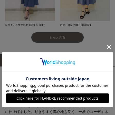
新宿タカシマヤSUPERIOR CLOSET
広島三越SUPERIORCLOSET
もっと見る
アイテム説明
サイズ詳細
購入レビュー
■デザイン
シャンブレーのインディゴと、サックスのギンガムチェックの
2色展開。爽やかな配色で軽やかに着られる一枚です。開きす
ぎないVネックが顔まわりをすっきり見せ、肩から胸元のタッ
クが立体感のあるシルエットを演出。高めのウエスト位置でス
タイルアップを叶え、裾に向かって上品に広がるフレアライン
に仕上げました。動きやすく着心地も良く、一枚でコーディネ