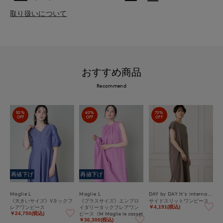
取り扱いについて
おすすめ商品
Recommend
50%
40%
70%
OFF
OFF
OFF
再値下げ
再値下げ
Maglie L
Maglie L
DAY by DAY It's international
《大きいサイズ》Vネックフ
《プラスサイズ》エンブロ
サイドスリットワンピース
レアワンピース
イダリータックフレアワン
￥4,191(税込)
ピース《M Maglie le casset
￥24,750(税込)
to》
￥36,300(税込)