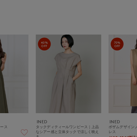
40%
70%
OFF
OFF
INED
INED
ピース
タックディティールワンピース｜上品
ボザムデザイン
なシアー感と立体タックで涼しく映え
レス
る