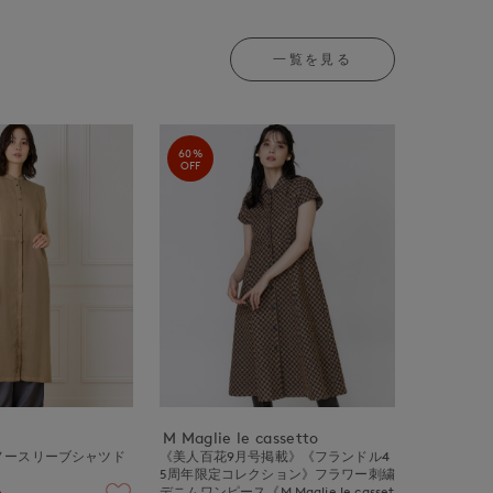
一覧を見る
60%
OFF
M Maglie le cassetto
ノースリーブシャツド
《美人百花9月号掲載》《フランドル4
5周年限定コレクション》フラワー刺繍
デニムワンピース《M Maglie le casset