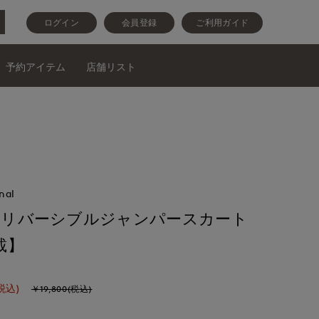
ログイン
会員登録
ご利用ガイド
予約アイテム
店舗リスト
nal
Y》リバーシブルジャンパースカート
載】
税込)
￥19,800(税込)