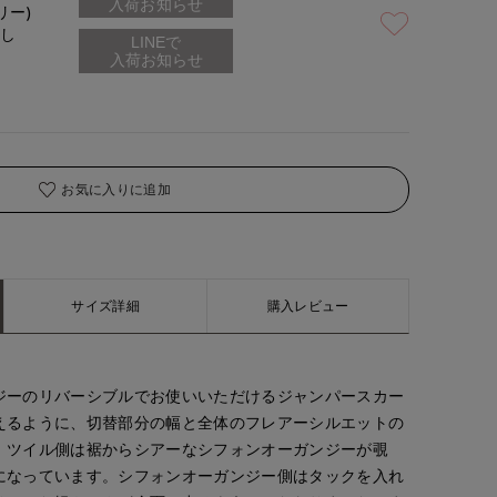
入荷お知らせ
着用サイズ:00(M)
リー)
なし
お気に入りに追加
サイズ詳細
購入レビュー
ジーのリバーシブルでお使いいただけるジャンパースカー
えるように、切替部分の幅と全体のフレアーシルエットの
。ツイル側は裾からシアーなシフォンオーガンジーが覗
になっています。シフォンオーガンジー側はタックを入れ