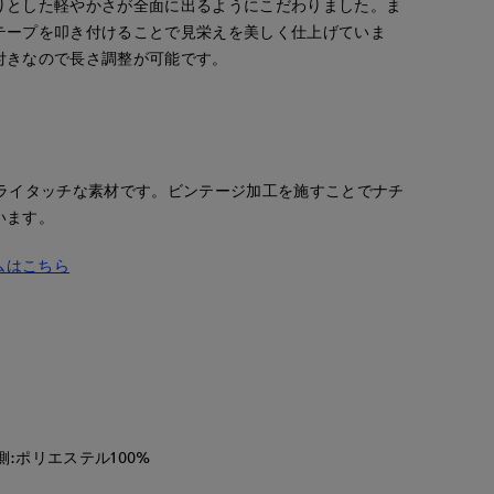
りとした軽やかさが全面に出るようにこだわりました。ま
テープを叩き付けることで見栄えを美しく仕上げていま
付きなので長さ調整が可能です。
ドライタッチな素材です。ビンテージ加工を施すことでナチ
います。
ムはこちら
側:ポリエステル100%