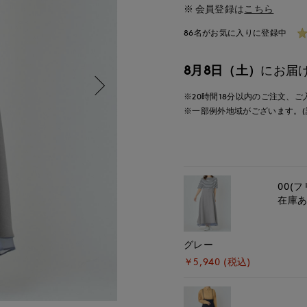
会員登録は
こちら
86名がお気に入りに登録中
8月8日（土）
にお届
※20時間
18分
以内
のご注文、ご
※一部例外地域がございます。(
00(フ
在庫
グレー
￥5,940 (税込)