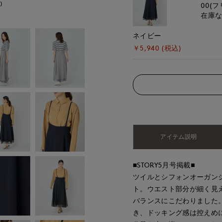
)
モデル身長:168cm
00(フ
在庫
ネイビー
￥5,940 (税込)
アイテム説明
■STORY5月号掲載■
ツイルとシフォンオーガン
ト。ウエスト部分が細く見
バランスにこだわりました
き、ドッキング感は控えめ