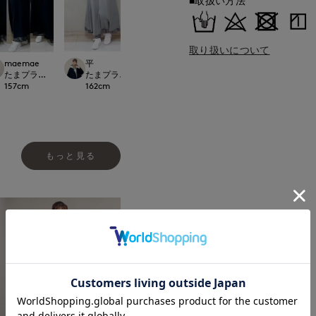
■取扱い方法
取り扱いについて
ayaka
maemae
平
maemae
立川伊勢丹I.T.'S.in
international
たまプラーザ東急I.T.'S.international
たまプラーザ東急I.T.'S.international
たまプラーザ東急I.T.'S.international
170
cm
157
cm
162
cm
157
cm
もっと見る