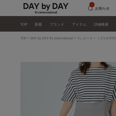
2
お知らせ
TOP
新着
ブランド
アイテム
詳細検索
TOP
DAY by DAY It's international
ワンピース
《コラボST