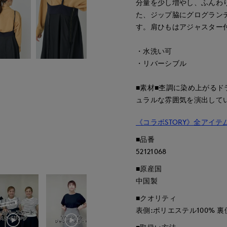
分量を少し増やし、ふんわ
た、ジップ脇にグログラン
す。肩ひもはアジャスター
・水洗い可
・リバーシブル
■素材■杢調に染め上がる
ュラルな雰囲気を演出して
《コラボSTORY》全アイテ
■品番
52121068
■原産国
中国製
■クオリティ
表側:ポリエステル100% 裏