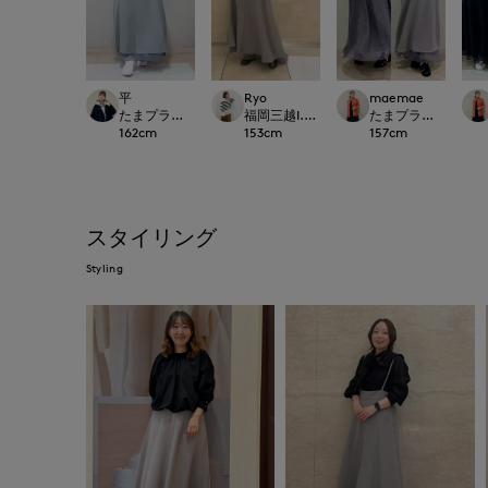
平
Ryo
maemae
たまプラーザ東急I.T.'S.international
福岡三越I.T.'S.international
たまプラーザ東急I.T.'S.
162
cm
153
cm
157
cm
スタイリング
Styling