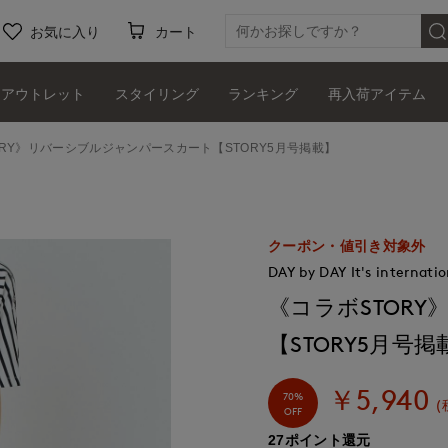
お気に入り
カート
アウトレット
スタイリング
ランキング
再入荷アイテム
ORY》リバーシブルジャンパースカート【STORY5月号掲載】
クーポン・値引き対象外
DAY by DAY It's internatio
《コラボSTOR
【STORY5月号掲
￥5,940
70%
(
OFF
27ポイント還元