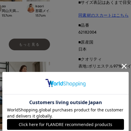
■サイズ表記はあくまで目
ao
kaori
yama
kaori
CLOSET
岡山天満屋SUPERIORCLOSET
那覇メインプレイスI.T.'S.international
日本橋高島屋SC SUPERIOR CLOSET
那覇メインプレイスI.T.
同素材のスカートはこちら
157
cm
157
cm
160
cm
157
cm
■品番
62182004
■原産国
もっと見る
日本
■クオリティ
表地:ポリエステル97% ナイ
■取扱い方法
取り扱いについて