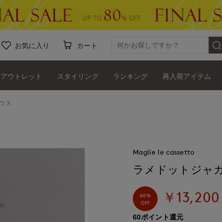
お気に入り
カート
アウトレット
スタイリング
ランキング
再入荷アイテム
ウス
Maglie le cassetto
ラメドットジャ
￥13,200
60%
OFF
60ポイント還元