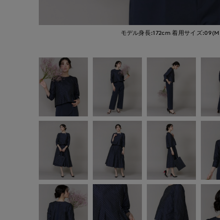
モデル身長:172cm
着用サイズ:09(M