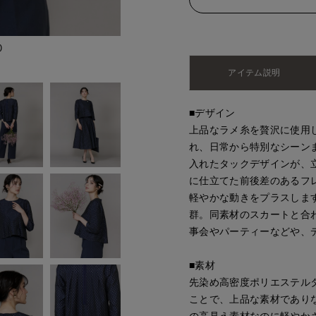
)
アイテム説明
■デザイン
上品なラメ糸を贅沢に使用
れ、日常から特別なシーン
入れたタックデザインが、
に仕立てた前後差のあるフ
軽やかな動きをプラスしま
群。同素材のスカートと合
事会やパーティーなどや、
■素材
先染め高密度ポリエステル
ことで、上品な素材であり
の高見え素材なのに軽やか