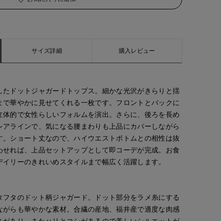
サイズ詳細
購入レビュー
したドットジャガードトップス。細かな光沢がきらりと揺
まで華やかに見せてくれる一枚です。フロントとバックに
立体的で女性らしいフォルムを演出。さらに、後ろを長め
レアラインで、気になる腰まわりも上品にカバーしながら
す。ショート丈なので、ハイウエストボトムとの相性は抜
わせれば、上品セットアップとして即コーデが完成。お食
デイリーのきれいめスタイルまで幅広く活躍します。
タフタのドット柄ジャガード。ドット部分をラメ糸にする
ながらも華やかな素材。合繊の産地、福井産で適度な肉感
さがあり、またハリとコシがあるので美しいシルエットが