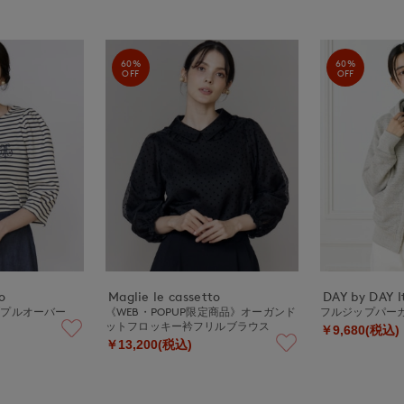
60%
60%
OFF
OFF
o
Maglie le cassetto
DAY by DAY It
ブプルオーバー
《WEB・POPUP限定商品》オーガンド
フルジップパー
ットフロッキー衿フリルブラウス
￥9,680(税込)
￥13,200(税込)