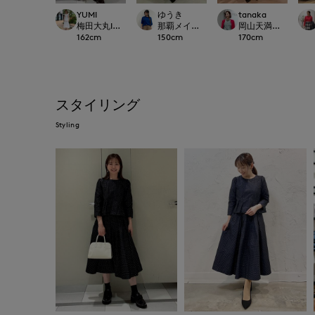
YUMI
ゆうき
tanaka
梅田大丸INED
那覇メインプレイスI.T.'S.international
岡山天満屋SUPERIOR
162
cm
150
cm
170
cm
スタイリング
Styling