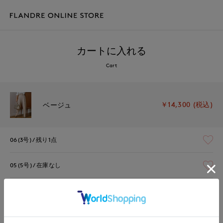
カートに入れる
Cart
￥14,300 (税込)
ベージュ
06(3号)
残り1点
05(5号)
在庫なし
07(7号)
残りわずか
09(9号)
在庫あり