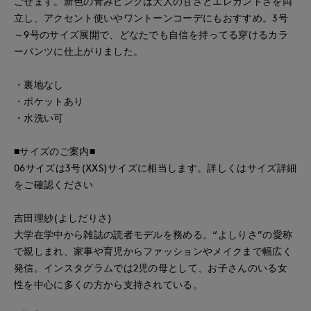
ごせます。新色の青みピンクは大人の甘さとエレガントさを両
立し、アクセント使いやワントーンコーデにもおすすめ。3号
～9号のサイズ展開で、どなたでも自信を持ってる穿けるカラ
ーパンツに仕上がりました。
・裏地なし
・ポケットあり
・水洗い可
■サイズのご案内■
06サイズは3号(XXS)サイズに相当します。詳しくはサイズ詳細
をご確認ください
吉田理紗(よしだりさ)
大学在学中から雑誌の読者モデルを務める。“よしりさ”の愛称
で親しまれ、家事や育児からファッションやメイクまで幅広く
発信。インスタグラムでは2児の母として、お子さんのいる女
性を中心に多くの方から支持されている。