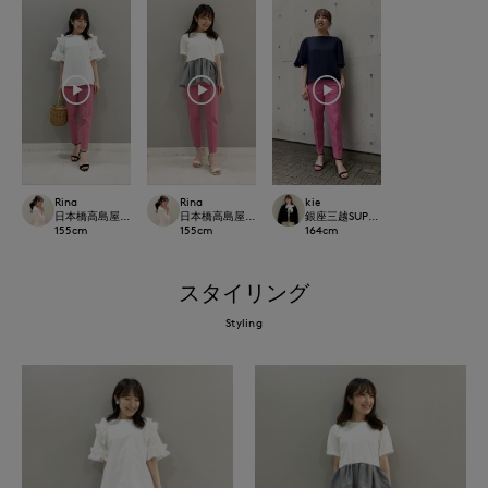
Rina
Rina
kie
日本橋高島屋M Maglie le cassetto
日本橋高島屋M Maglie le cassetto
銀座三越SUPERIOR CLOSET GINZA
155
cm
155
cm
164
cm
スタイリング
Styling