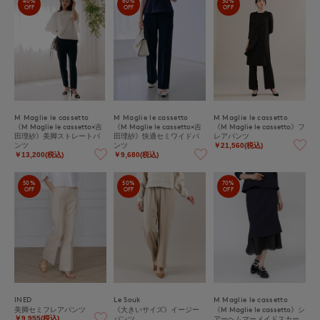
40%
60%
30%
OFF
OFF
OFF
M Maglie le cassetto
M Maglie le cassetto
M Maglie le cassetto
《M Maglie le cassetto×吉
《M Maglie le cassetto×吉
《M Maglie le cassetto》フ
田理紗》美脚ストレートパ
田理紗》快適セミワイドパ
レアパンツ
ンツ
ンツ
￥21,560(税込)
￥13,200(税込)
￥9,680(税込)
50%
50%
70%
OFF
OFF
OFF
INED
Le Souk
M Maglie le cassetto
美脚セミフレアパンツ
《大きいサイズ》イージー
《M Maglie le cassetto》シ
パンツ
アーヘムマーメイドスカー
￥9,955(税込)