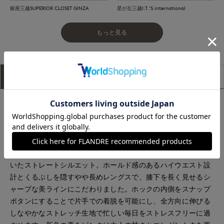
銀座三越SUPERIOR CLOSET GINZA
星が丘三越I.T.'S.international
もっと見る
アイテム説明
サイズ詳細
購入レビュー
ママインフルエンサーの吉田理紗さんとM Maglie le cassetto
のコラボレーション第三弾が実現！
大人気の美脚ストレートパンツに新色のピンクが登場です。
大好評のきちんと見えパンツは動きやすさと穿き心地を考え抜
いたストレートシルエット。ホールド感のあるハイウエスト設
計とくるぶしを隠すやや長めレングスで、膝下を長く見せるシ
ャープな美ラインにこだわりました。ホックの内側をスナップ
ボタンにすることで片手での着脱を可能にし、全方向に伸びる
しなやかなストレッチ生地で忙しい毎日をストレスフリーに過