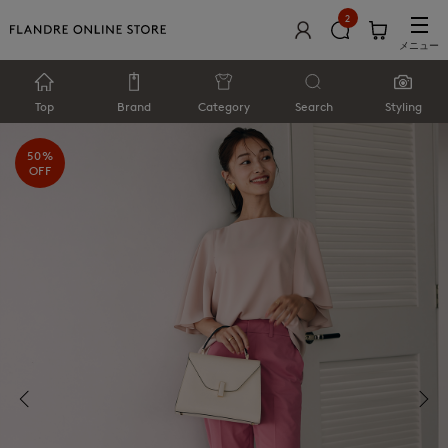
2
メニュー
Top
Brand
Category
Search
Styling
50%
OFF