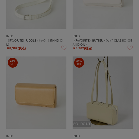
INED
INED
《FAVORITE》RIDDLE バッグ《STAND OI
《FAVORITE》BUTTER バッグ CLASSIC《ST
L》
AND OIL》
￥8,382(税込)
￥8,382(税込)
40%
80%
OFF
OFF
SOLDOUT
INED
INED