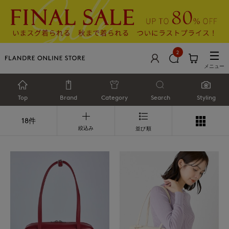
2
メニュー
Top
Brand
Category
Search
Styling
18件
絞込み
並び順