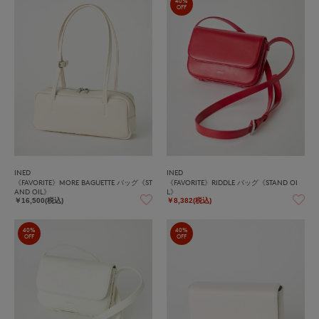
40%
OFF
INED
INED
《FAVORITE》MORE BAGUETTE バッグ《ST
《FAVORITE》RIDDLE バッグ《STAND OI
AND OIL》
L》
￥16,500(税込)
￥8,382(税込)
40%
40%
OFF
OFF