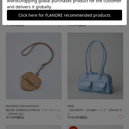
FAVORITE SUKINAMONO
FAVORITE SUKINAMONO
BELTED MIRROR KEYRING ミラーチャーム
BELTED MIRROR KEYRING ミラーチャーム
《STAND OIL》
《STAND OIL》
￥5,600(税込)
￥5,600(税込)
FAVORITE SUKINAMONO
INED
BELTED MIRROR KEYRING ミラーチャーム
《FAVORITE》CHUBBY バッグ《STAND OI
《STAND OIL》
L》
￥5,600(税込)
￥18,040(税込)