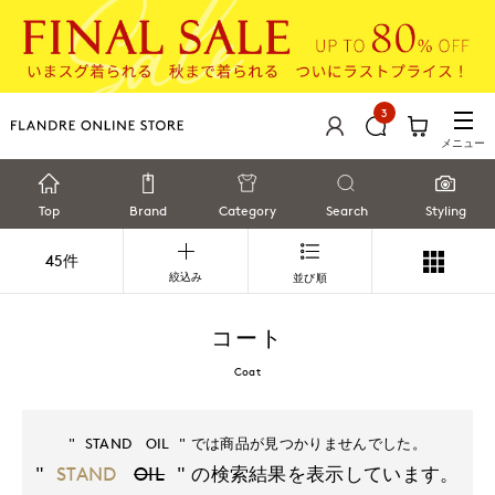
3
メニュー
Top
Brand
Category
Search
Styling
45件
絞込み
並び順
コート
Coat
STAND
OIL
STAND
OIL