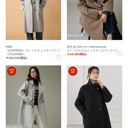
SOLDOUT
INED
DAY by DAY It's international
《CONTESSA》カシミヤチェスターコート
スペリオルメルトンステンカラーコート
《COLOMBO》
￥18,480(税込)
￥264,000(税込)
60%
60%
OFF
OFF
SOLDOUT
SOLDOUT